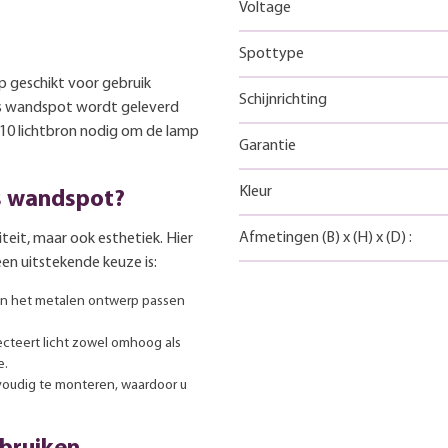
Voltage
Spottype
 geschikt voor gebruik
Schijnrichting
os wandspot wordt geleverd
U10 lichtbron nodig om de lamp
Garantie
Kleur
s wandspot?
Afmetingen
(B)
x
(H)
x
(D)
:
teit, maar ook esthetiek. Hier
n uitstekende keuze is:
en het metalen ontwerp passen
teert licht zowel omhoog als
e.
oudig te monteren, waardoor u