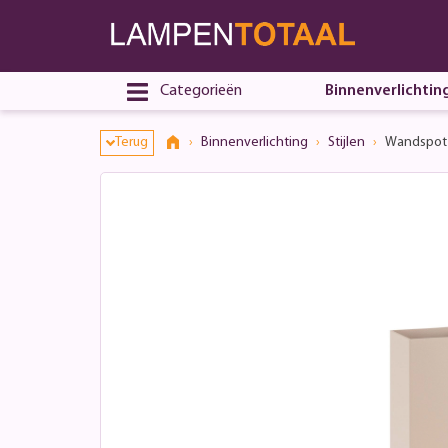
Toestemmingsvenster geopend
Categorieën
Binnenverlichtin
Terug
Binnenverlichting
Stijlen
Wandspot 