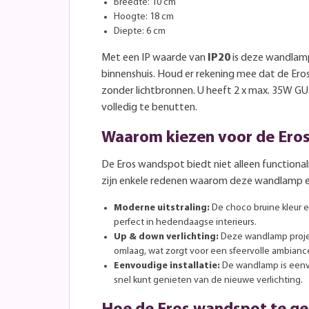
Breedte: 10 cm
Hoogte: 18 cm
Diepte: 6 cm
Met een IP waarde van
IP20
is deze wandlamp
binnenshuis. Houd er rekening mee dat de Er
zonder lichtbronnen. U heeft 2 x max. 35W G
volledig te benutten.
Waarom kiezen voor de Ero
De Eros wandspot biedt niet alleen functionali
zijn enkele redenen waarom deze wandlamp ee
Moderne uitstraling:
De choco bruine kleur 
perfect in hedendaagse interieurs.
Up & down verlichting:
Deze wandlamp projec
omlaag, wat zorgt voor een sfeervolle ambianc
Eenvoudige installatie:
De wandlamp is eenv
snel kunt genieten van de nieuwe verlichting.