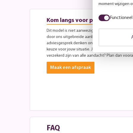
moment wijzigen of
Functioneel
Kom langs voor persoonlijk advi
Dit model is niet aanwezig in onze showroom, maa
door ons uitgebreide aanbod aan andere modellen
adviesgesprek denken onze specialisten graag 
keuze voor jouw situatie. Je bent altijd welkom ti
verzekerd zijn van alle aandacht? Plan dan vooraf
Maak een afspraak
FAQ