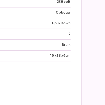
230 volt
Opbouw
Up & Down
2
Bruin
10
x
18
x
6
cm