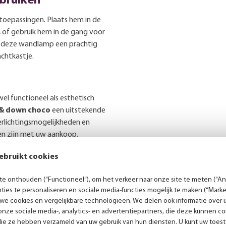
bruiken
 toepassingen. Plaats hem in de
 of gebruik hem in de gang voor
an deze wandlamp een prachtig
chtkastje.
l functioneel als esthetisch
 & down choco
een uitstekende
erlichtingsmogelijkheden en
en zijn met uw aankoop.
aan te schaffen om het
ebruikt cookies
en!
e onthouden (“Functioneel”), om het verkeer naar onze site te meten (“Ana
ies te personaliseren en sociale media-functies mogelijk te maken (“Marke
 we cookies en vergelijkbare technologieën. We delen ook informatie over 
nze sociale media-, analytics- en advertentiepartners, die deze kunnen 
Persoonlijk advies
die ze hebben verzameld van uw gebruik van hun diensten. U kunt uw toes