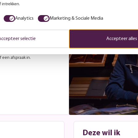
 intrekken.
Analytics
Marketing & Sociale Media
es
r laat je gerust inspireren
. Tijdens een vrijblijvend
Accepteer selectie
Accepteer alles
met je mee over de beste
jdens openingstijden. Wil je
 een afspraak in.
Deze wil ik