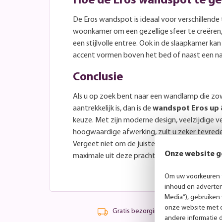
Hoe de Eros wandspot te ge
De Eros wandspot is ideaal voor verschillende
woonkamer om een gezellige sfeer te creëren,
een stijlvolle entree. Ook in de slaapkamer k
accent vormen boven het bed of naast een na
Conclusie
Als u op zoek bent naar een wandlamp die zowe
aantrekkelijk is, dan is de
wandspot Eros up
keuze. Met zijn moderne design, veelzijdige v
hoogwaardige afwerking, zult u zeker tevred
Vergeet niet om de juiste GU10 lichtbronnen 
Onze website g
maximale uit deze prachtige wandlamp te hal
Om uw voorkeuren t
inhoud en advertent
Media”), gebruiken
onze website met o
Gratis bezorging vanaf 99,-
andere informatie 