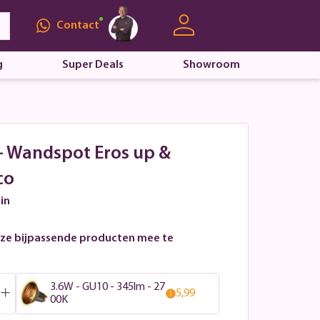
Contact
g
Super Deals
Showroom
 - Wandspot Eros up &
co
in
ze bijpassende producten mee te
3.6W - GU10 - 345lm - 27
5,99
00K