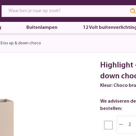
g
Buitenlampen
12 Volt buitenverlichtin
Eros up & down choco
Highlight
down cho
Kleur: Choco bru
We adviseren de
bestellen: