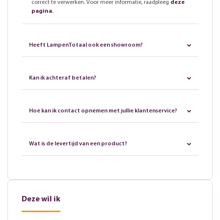
correct te verwerken. Voor meer informatie, raadpleeg
deze
pagina
.
Heeft LampenTotaal ook een showroom?
Kan ik achteraf betalen?
Hoe kan ik contact opnemen met jullie klantenservice?
Wat is de levertijd van een product?
Deze wil ik