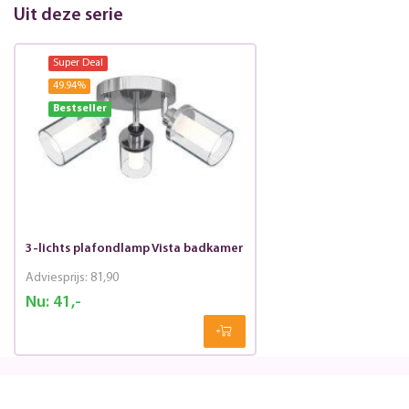
Uit deze serie
Super Deal
49.94
%
Bestseller
3-lichts plafondlamp Vista badkamer
Adviesprijs:
81,90
Nu:
41,-