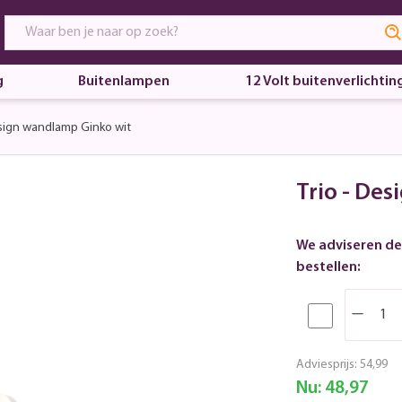
g
Buitenlampen
12 Volt buitenverlichtin
ign wandlamp Ginko wit
Trio - De
We adviseren de
bestellen:
Adviesprijs:
54,99
Nu:
48,97