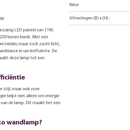
Kleur
Afmetingen
(B)
x
(H)
:
00K
zuinig LED paneel van 11W,
250 lumen biedt. Met een
 helder, maar toch zacht licht,
ambiance in uw leefruimte. De
maakt deze lamp tot een
iciëntie
 stijl, maar ook voor
e helpt niet alleen om energie
 van de lamp. Dit maakt het een
nko wandlamp?