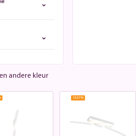
ie
 een andere kleur
%
10.61
%