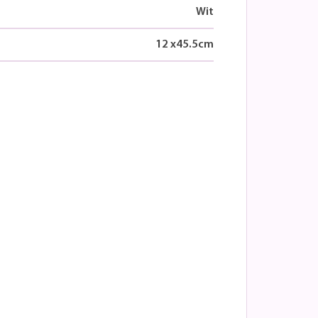
Wit
12
x
45.5
cm