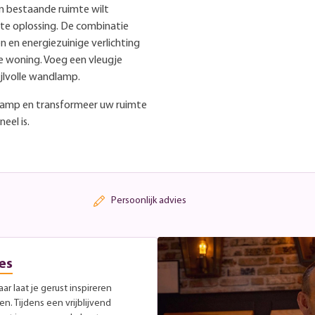
een bestaande ruimte wilt
te oplossing. De combinatie
 en energiezuinige verlichting
 woning. Voeg een vleugje
ijlvolle wandlamp.
lamp en transformeer uw ruimte
eel is.
Persoonlijk advies
es
r laat je gerust inspireren
. Tijdens een vrijblijvend