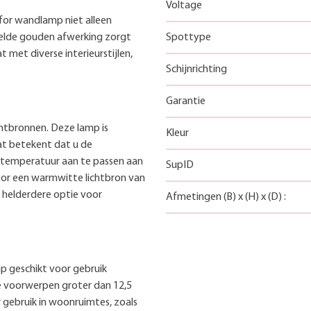
Voltage
for wandlamp niet alleen
elde gouden afwerking zorgt
Spottype
 met diverse interieurstijlen,
Schijnrichting
Garantie
htbronnen. Deze lamp is
Kleur
at betekent dat u de
urtemperatuur aan te passen aan
SupID
voor een warmwitte lichtbron van
n helderdere optie voor
Afmetingen
(B)
x
(H)
x
(D)
:
p geschikt voor gebruik
te voorwerpen groter dan 12,5
gebruik in woonruimtes, zoals