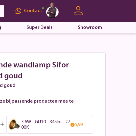
Contact
g
Super Deals
Showroom
onde wandlamp Sifor
d goud
ld goud
ze bijpassende producten mee te
3.6W - GU10 - 345lm - 27
5,99
00K