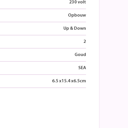
230 volt
Opbouw
Up & Down
2
Goud
SEA
6.5
x
15.4
x
6.5
cm