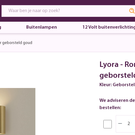
g
Buitenlampen
12 Volt buitenverlichtin
r geborsteld goud
Lyora - R
geborstel
Kleur: Geborste
We adviseren de
bestellen: