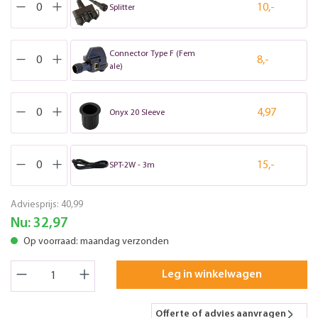
10,-
Splitter
Connector Type F (Fem
8,-
ale)
4,97
Onyx 20 Sleeve
15,-
SPT-2W - 3m
Adviesprijs:
40,99
Nu:
32,97
Op voorraad: maandag verzonden
Leg in winkelwagen
Offerte of advies aanvragen