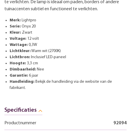
te verlichten. De lamp is ideaal om paden, borders of andere
tuinaccenten subtiel en functioneel te verlichten.
Merk:
Lightpro
Serie:
Onyx 20
Kleur:
Zwart
Voltage:
12 volt
Wattage:
0,3W
Lichtkleur:
Warm wit (2700K)
Lichtbron:
Inclusief LED-paneel
Hoogte:
3,3 cm
Dimbaarheid:
Nee
Garantie:
6 jaar
Handleiding:
Bekijk de handleiding via de website van de
fabrikant.
Specificaties
Productnummer
92094