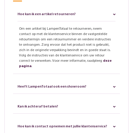
Hoe kan ik een artikel retourneren?
Om een artikel bij LampenTotaal te retourneren, neem
contact op met de klantenservice binnen de vastgestelde
retourtermijn om een retournummer en verdere instructies
te ontvangen. Zorg ervoor dat het product niet is gebruikt,
zich in de originele verpakking bevindt en in goede staat is.
Volg de instructies van de klantenservice om uw retour
correct te verwerken. Voor meer informatie, raadpleeg
deze
pagina
.
Heeft LampenTotaal ook een showroom?
Kan ik achteraf betalen?
Hoe kan ik contact opnemen met jullie klantenservice?