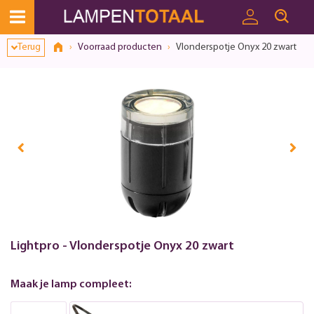
Toestemmingsvenster geopend
Terug
Voorraad producten
Vlonderspotje Onyx 20 zwart
Lightpro - Vlonderspotje Onyx 20 zwart
Maak je lamp compleet: