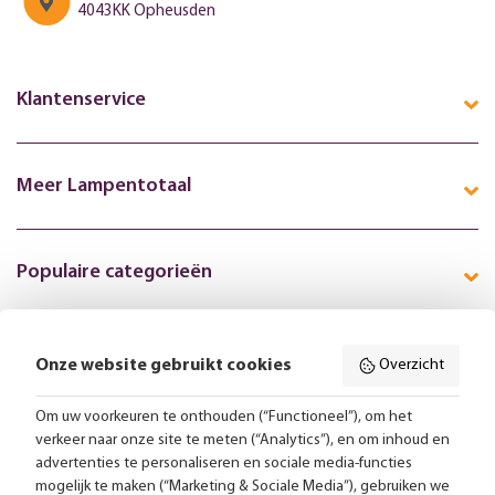
4043KK Opheusden
Klantenservice
Meer Lampentotaal
Populaire categorieën
Onze website gebruikt cookies
Overzicht
Volg ons online:
Om uw voorkeuren te onthouden (“Functioneel”), om het
verkeer naar onze site te meten (“Analytics”), en om inhoud en
Gratis bezorging vanaf 99,-
advertenties te personaliseren en sociale media-functies
mogelijk te maken (“Marketing & Sociale Media”), gebruiken we