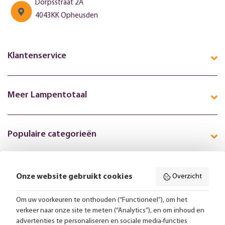
Dorpsstraat 2A
4043KK Opheusden
Klantenservice
Meer Lampentotaal
Populaire categorieën
Onze website gebruikt cookies
Overzicht
Volg ons online:
Om uw voorkeuren te onthouden (“Functioneel”), om het
verkeer naar onze site te meten (“Analytics”), en om inhoud en
Gratis bezorging vanaf 99,-
advertenties te personaliseren en sociale media-functies