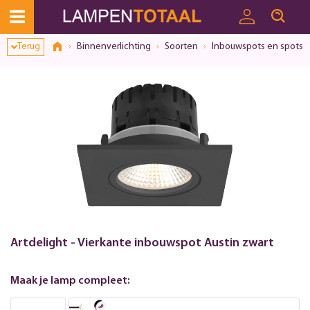
Toestemmingsvenster geopend
Terug
Binnenverlichting
Soorten
Inbouwspots en spots
Artdelight - Vierkante inbouwspot Austin zwart
Maak je lamp compleet: