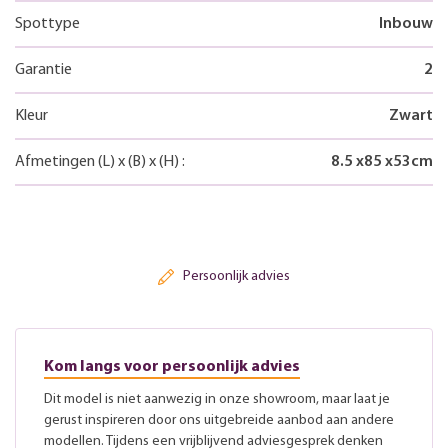
Spottype
Inbouw
Garantie
2
Kleur
Zwart
Afmetingen
(L)
x
(B)
x
(H)
:
8.5
x
85
x
53
cm
Persoonlijk advies
Kom langs voor persoonlijk advies
Dit model is niet aanwezig in onze showroom, maar laat je
gerust inspireren door ons uitgebreide aanbod aan andere
modellen. Tijdens een vrijblijvend adviesgesprek denken