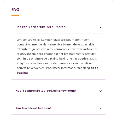
FAQ
Hoe kan ik een artikel retourneren?
Om een artikel bij LampenTotaal te retourneren, neem
contact op met de klantenservice binnen de vastgestelde
retourtermijn om een retournummer en verdere instructies
te ontvangen. Zorg ervoor dat het product niet is gebruikt,
zich in de originele verpakking bevindt en in goede staat is.
Volg de instructies van de klantenservice om uw retour
correct te verwerken. Voor meer informatie, raadpleeg
deze
pagina
.
Heeft LampenTotaal ook een showroom?
Kan ik achteraf betalen?