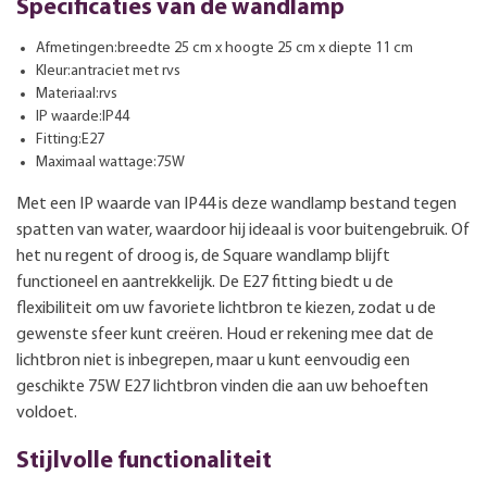
Specificaties van de wandlamp
Afmetingen:breedte 25 cm x hoogte 25 cm x diepte 11 cm
Kleur:antraciet met rvs
Materiaal:rvs
IP waarde:IP44
Fitting:E27
Maximaal wattage:75W
Met een IP waarde van IP44 is deze wandlamp bestand tegen
spatten van water, waardoor hij ideaal is voor buitengebruik. Of
het nu regent of droog is, de Square wandlamp blijft
functioneel en aantrekkelijk. De E27 fitting biedt u de
flexibiliteit om uw favoriete lichtbron te kiezen, zodat u de
gewenste sfeer kunt creëren. Houd er rekening mee dat de
lichtbron niet is inbegrepen, maar u kunt eenvoudig een
geschikte 75W E27 lichtbron vinden die aan uw behoeften
voldoet.
Stijlvolle functionaliteit