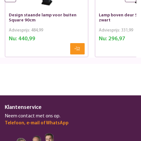
Design staande lamp voor buiten
Lamp boven deur Sq
Square 90cm
zwart
Adviesprijs:
484,99
Adviesprijs:
331,99
Nu:
440,99
Nu:
296,97
Klantenservice
Neem contact met ons op.
Telefoon, e-mail of WhatsApp