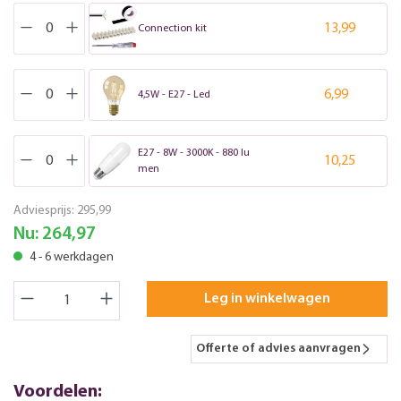
13,99
Connection kit
6,99
4,5W - E27 - Led
E27 - 8W - 3000K - 880 lu
10,25
men
Adviesprijs:
295,99
Nu:
264,97
4 - 6 werkdagen
Leg in winkelwagen
Offerte of advies aanvragen
Voordelen: