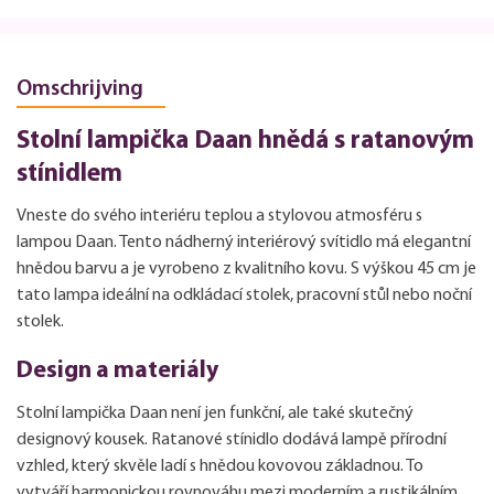
Omschrijving
Stolní lampička Daan hnědá s ratanovým
stínidlem
Vneste do svého interiéru teplou a stylovou atmosféru s
lampou Daan. Tento nádherný interiérový svítidlo má elegantní
hnědou barvu a je vyrobeno z kvalitního kovu. S výškou 45 cm je
tato lampa ideální na odkládací stolek, pracovní stůl nebo noční
stolek.
Design a materiály
Stolní lampička Daan není jen funkční, ale také skutečný
designový kousek. Ratanové stínidlo dodává lampě přírodní
vzhled, který skvěle ladí s hnědou kovovou základnou. To
vytváří harmonickou rovnováhu mezi moderním a rustikálním