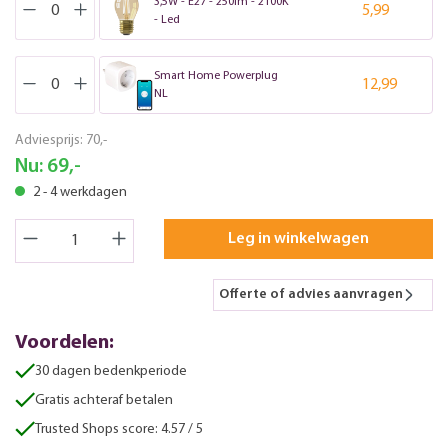
3,5W - E27 - 250lm - 2100K
5,99
- Led
Smart Home Powerplug
12,99
NL
Adviesprijs:
70,-
Nu:
69,-
2 - 4 werkdagen
Leg in winkelwagen
Offerte of advies aanvragen
Voordelen:
30 dagen bedenkperiode
Gratis achteraf betalen
Trusted Shops score: 4.57 / 5