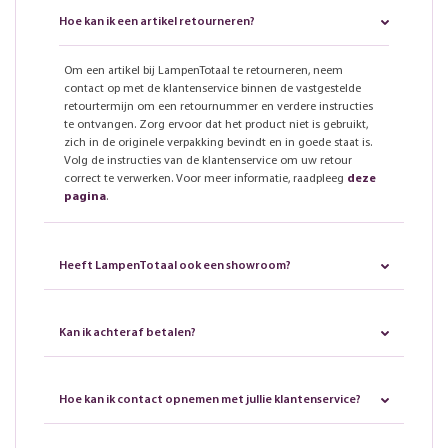
Hoe kan ik een artikel retourneren?
Om een artikel bij LampenTotaal te retourneren, neem
contact op met de klantenservice binnen de vastgestelde
retourtermijn om een retournummer en verdere instructies
te ontvangen. Zorg ervoor dat het product niet is gebruikt,
zich in de originele verpakking bevindt en in goede staat is.
Volg de instructies van de klantenservice om uw retour
correct te verwerken. Voor meer informatie, raadpleeg
deze
pagina
.
Heeft LampenTotaal ook een showroom?
Kan ik achteraf betalen?
Hoe kan ik contact opnemen met jullie klantenservice?