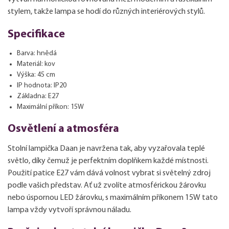
stylem, takže lampa se hodí do různých interiérových stylů.
Specifikace
Barva: hnědá
Materiál: kov
Výška: 45 cm
IP hodnota: IP20
Základna: E27
Maximální příkon: 15W
Osvětlení a atmosféra
Stolní lampička Daan je navržena tak, aby vyzařovala teplé
světlo, díky čemuž je perfektním doplňkem každé místnosti.
Použití patice E27 vám dává volnost vybrat si světelný zdroj
podle vašich představ. Ať už zvolíte atmosférickou žárovku
nebo úspornou LED žárovku, s maximálním příkonem 15W tato
lampa vždy vytvoří správnou náladu.