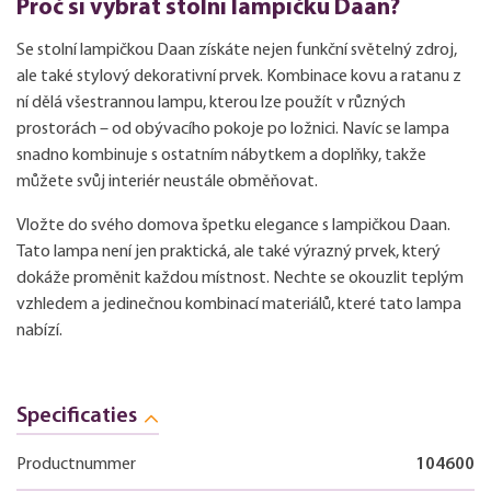
Proč si vybrat stolní lampičku Daan?
Se stolní lampičkou Daan získáte nejen funkční světelný zdroj,
ale také stylový dekorativní prvek. Kombinace kovu a ratanu z
ní dělá všestrannou lampu, kterou lze použít v různých
prostorách – od obývacího pokoje po ložnici. Navíc se lampa
snadno kombinuje s ostatním nábytkem a doplňky, takže
můžete svůj interiér neustále obměňovat.
Vložte do svého domova špetku elegance s lampičkou Daan.
Tato lampa není jen praktická, ale také výrazný prvek, který
dokáže proměnit každou místnost. Nechte se okouzlit teplým
vzhledem a jedinečnou kombinací materiálů, které tato lampa
nabízí.
Specificaties
Productnummer
104600