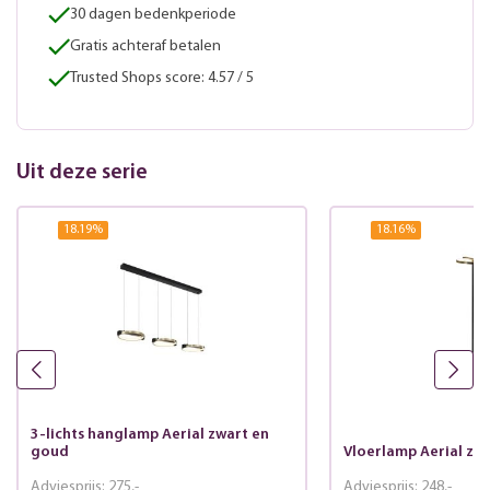
30 dagen bedenkperiode
Gratis achteraf betalen
Trusted Shops score: 4.57 / 5
Uit deze serie
18.19
%
18.16
%
3-lichts hanglamp Aerial zwart en
goud
Vloerlamp Aerial zw
Adviesprijs:
275,-
Adviesprijs:
248,-