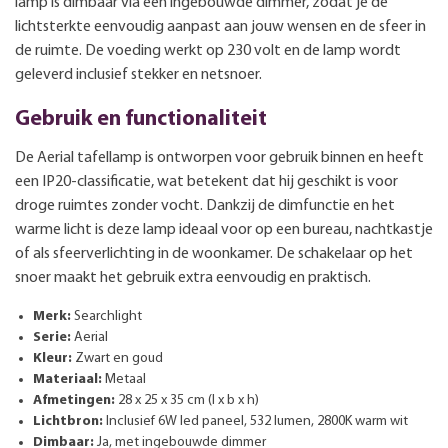
lamp is dimbaar via een ingebouwde dimmer, zodat je de
lichtsterkte eenvoudig aanpast aan jouw wensen en de sfeer in
de ruimte. De voeding werkt op 230 volt en de lamp wordt
geleverd inclusief stekker en netsnoer.
Gebruik en functionaliteit
De Aerial tafellamp is ontworpen voor gebruik binnen en heeft
een IP20-classificatie, wat betekent dat hij geschikt is voor
droge ruimtes zonder vocht. Dankzij de dimfunctie en het
warme licht is deze lamp ideaal voor op een bureau, nachtkastje
of als sfeerverlichting in de woonkamer. De schakelaar op het
snoer maakt het gebruik extra eenvoudig en praktisch.
Merk:
Searchlight
Serie:
Aerial
Kleur:
Zwart en goud
Materiaal:
Metaal
Afmetingen:
28 x 25 x 35 cm (l x b x h)
Lichtbron:
Inclusief 6W led paneel, 532 lumen, 2800K warm wit
Dimbaar:
Ja, met ingebouwde dimmer