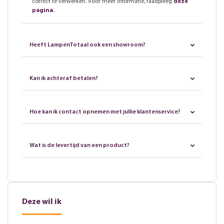
correct te verwerken. Voor meer informatie, raadpleeg
deze
pagina
.
Heeft LampenTotaal ook een showroom?
Kan ik achteraf betalen?
Hoe kan ik contact opnemen met jullie klantenservice?
Wat is de levertijd van een product?
Deze wil ik