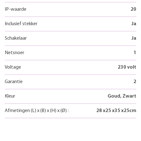
IP-waarde
20
Inclusief stekker
Ja
Schakelaar
Ja
Netsnoer
1
Voltage
230 volt
Garantie
2
Kleur
Goud, Zwart
Afmetingen
(L)
x
(B)
x
(H)
x
(Ø)
:
28
x
25
x
35
x
25
cm