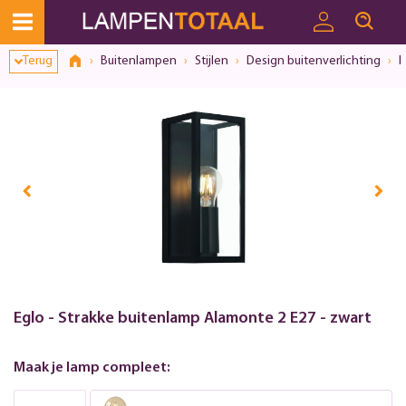
Terug
Buitenlampen
Stijlen
Design buitenverlichting
I
Eglo - Strakke buitenlamp Alamonte 2 E27 - zwart
Maak je lamp compleet: