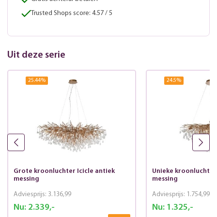
Trusted Shops score: 4.57 / 5
Uit deze serie
25.44
%
24.5
%
Grote kroonluchter Icicle antiek
Unieke kroonluchter 
messing
messing
Adviesprijs:
3.136,99
Adviesprijs:
1.754,99
Nu:
2.339,-
Nu:
1.325,-