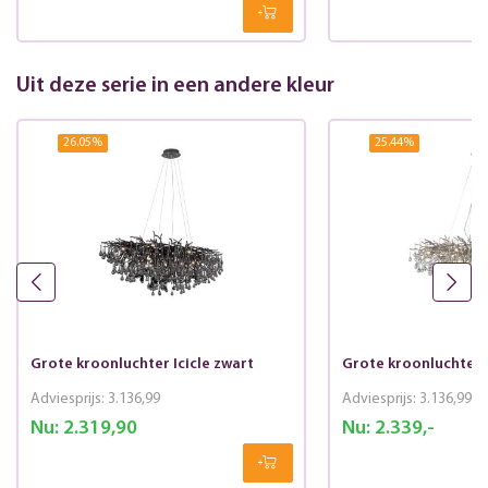
Uit deze serie in een andere kleur
26.05
%
25.44
%
Grote kroonluchter Icicle zwart
Grote kroonluchter I
Adviesprijs:
3.136,99
Adviesprijs:
3.136,99
Nu:
2.319,90
Nu:
2.339,-