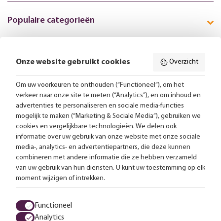
Populaire categorieën
Onze website gebruikt cookies
Overzicht
Volg ons online:
Om uw voorkeuren te onthouden (“Functioneel”), om het
verkeer naar onze site te meten (“Analytics”), en om inhoud en
Gratis bezorging vanaf 99,-
advertenties te personaliseren en sociale media-functies
mogelijk te maken (“Marketing & Sociale Media”), gebruiken we
Advies op maat
cookies en vergelijkbare technologieën. We delen ook
informatie over uw gebruik van onze website met onze sociale
Meer dan 25.000 lampen op voorraad
media-, analytics- en advertentiepartners, die deze kunnen
combineren met andere informatie die ze hebben verzameld
van uw gebruik van hun diensten. U kunt uw toestemming op elk
4.57 uit 2853 reviews
moment wijzigen of intrekken.
Alle prijzen zijn inclusief btw en exclusief eventuele verzendkosten.
Functioneel
Analytics