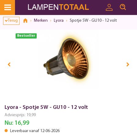
Toestemmingsvenster geopend
Terug
Merken
Lyora
Spotje 5W - GU10 - 12 volt
Bestseller
Lyora - Spotje 5W - GU10 - 12 volt
Adviesprijs:
19,99
Nu:
16,99
Leverbaar vanaf 12-06-2026