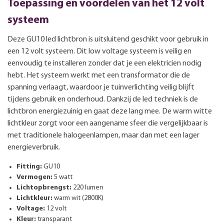
Toepassing en voordelen van het 12 volt
systeem
Deze GU10 led lichtbron is uitsluitend geschikt voor gebruik in
een 12 volt systeem. Dit low voltage systeem is veilig en
eenvoudig te installeren zonder dat je een elektricien nodig
hebt. Het systeem werkt met een transformator die de
spanning verlaagt, waardoor je tuinverlichting veilig blijft
tijdens gebruik en onderhoud. Dankzij de led techniek is de
lichtbron energiezuinig en gaat deze lang mee. De warm witte
lichtkleur zorgt voor een aangename sfeer die vergelijkbaar is
met traditionele halogeenlampen, maar dan met een lager
energieverbruik.
Fitting:
GU10
Vermogen:
5 watt
Lichtopbrengst:
220 lumen
Lichtkleur:
warm wit (2800K)
Voltage:
12 volt
Kleur:
transparant