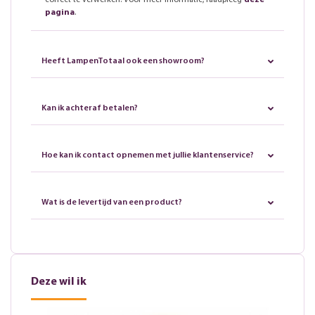
correct te verwerken. Voor meer informatie, raadpleeg
deze
pagina
.
Heeft LampenTotaal ook een showroom?
Kan ik achteraf betalen?
Hoe kan ik contact opnemen met jullie klantenservice?
Wat is de levertijd van een product?
Deze wil ik