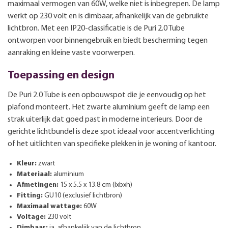
maximaal vermogen van 60W, welke niet is inbegrepen. De lamp
werkt op 230 volt en is dimbaar, afhankelijk van de gebruikte
lichtbron. Met een IP20-classificatie is de Puri 2.0 Tube
ontworpen voor binnengebruik en biedt bescherming tegen
aanraking en kleine vaste voorwerpen.
Toepassing en design
De Puri 2.0 Tube is een opbouwspot die je eenvoudig op het
plafond monteert. Het zwarte aluminium geeft de lamp een
strak uiterlijk dat goed past in moderne interieurs. Door de
gerichte lichtbundel is deze spot ideaal voor accentverlichting
of het uitlichten van specifieke plekken in je woning of kantoor.
Kleur:
zwart
Materiaal:
aluminium
Afmetingen:
15 x 5.5 x 13.8 cm (lxbxh)
Fitting:
GU10 (exclusief lichtbron)
Maximaal wattage:
60W
Voltage:
230 volt
Dimbaar:
ja, afhankelijk van de lichtbron