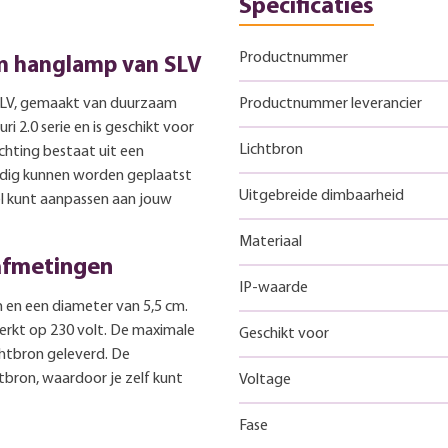
Specificaties
Productnummer
um hanglamp van SLV
 SLV, gemaakt van duurzaam
Productnummer leverancier
i 2.0 serie en is geschikt voor
Lichtbron
ichting bestaat uit een
dig kunnen worden geplaatst
Uitgebreide dimbaarheid
bel kunt aanpassen aan jouw
Materiaal
 afmetingen
IP-waarde
en een diameter van 5,5 cm.
werkt op 230 volt. De maximale
Geschikt voor
chtbron geleverd. De
tbron, waardoor je zelf kunt
Voltage
Fase