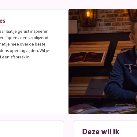
es
r laat je gerust inspireren
. Tijdens een vrijblijvend
met je mee over de beste
jdens openingstijden. Wil je
 een afspraak in.
Deze wil ik