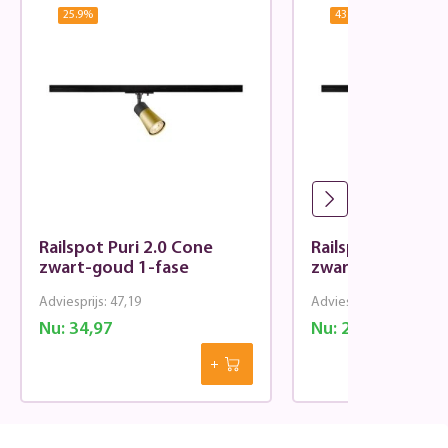
25.9
%
43.17
%
Railspot Puri 2.0 Cone
Railspot Puri 2.
zwart-goud 1-fase
zwart 1-fase
Adviesprijs:
47,19
Adviesprijs:
47,19
Nu:
34,97
Nu:
26,82