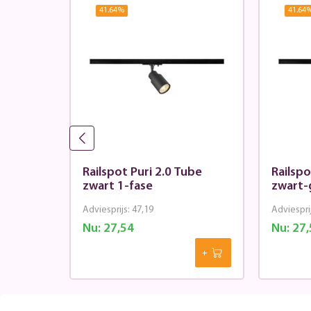
41.64
%
41.64
i 2.0
Railspot Puri 2.0 Tube
Railspo
3-fase
zwart 1-fase
zwart-
Adviesprijs:
47,19
Adviespri
Nu:
27,54
Nu:
27,