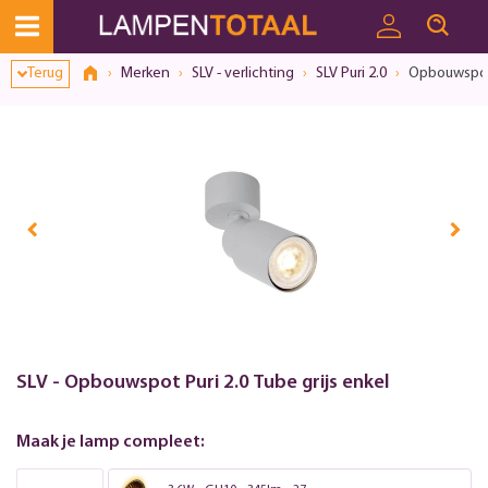
Terug
Merken
SLV - verlichting
SLV Puri 2.0
Opbouwspot P
SLV - Opbouwspot Puri 2.0 Tube grijs enkel
Maak je lamp compleet: