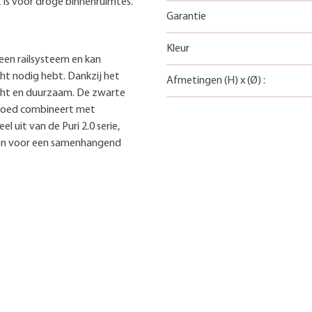
t is voor droge binnenruimtes.
Garantie
Kleur
een railsysteem en kan
cht nodig hebt. Dankzij het
Afmetingen
(H)
x
(Ø)
:
icht en duurzaam. De zwarte
e goed combineert met
l uit van de Puri 2.0 serie,
en voor een samenhangend