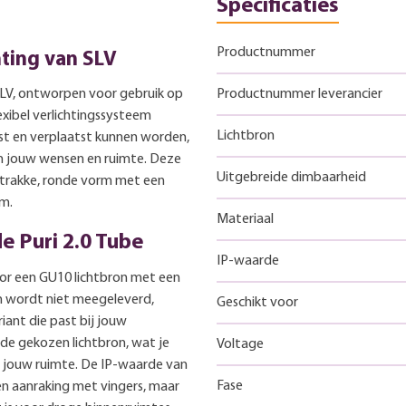
Specificaties
Productnummer
hting van SLV
SLV, ontworpen voor gebruik op
Productnummer leverancier
lexibel verlichtingssysteem
Lichtbron
st en verplaatst kunnen worden,
an jouw wensen en ruimte. Deze
Uitgebreide dimbaarheid
strakke, ronde vorm met een
cm.
Materiaal
e Puri 2.0 Tube
IP-waarde
oor een GU10 lichtbron met een
n wordt niet meegeleverd,
Geschikt voor
iant die past bij jouw
 de gekozen lichtbron, wat je
Voltage
in jouw ruimte. De IP-waarde van
Fase
n aanraking met vingers, maar