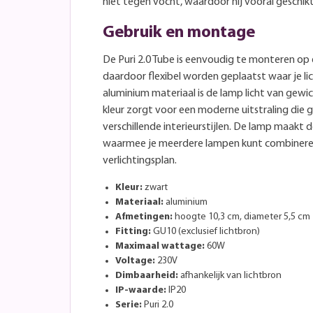
niet tegen vocht, waardoor hij vooral geschik
Gebruik en montage
De Puri 2.0 Tube is eenvoudig te monteren op 
daardoor flexibel worden geplaatst waar je li
aluminium materiaal is de lamp licht van gew
kleur zorgt voor een moderne uitstraling di
verschillende interieurstijlen. De lamp maakt dee
waarmee je meerdere lampen kunt combiner
verlichtingsplan.
Kleur:
zwart
Materiaal:
aluminium
Afmetingen:
hoogte 10,3 cm, diameter 5,5 cm
Fitting:
GU10 (exclusief lichtbron)
Maximaal wattage:
60W
Voltage:
230V
Dimbaarheid:
afhankelijk van lichtbron
IP-waarde:
IP20
Serie:
Puri 2.0