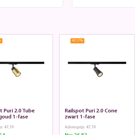
%
43.17
%
t Puri 2.0 Tube
Railspot Puri 2.0 Cone
goud 1-fase
zwart 1-fase
js:
47,19
Adviesprijs:
47,19