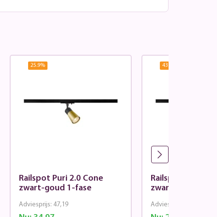
25.9
%
43.17
%
Railspot Puri 2.0 Cone
Railspot Puri 2.
zwart-goud 1-fase
zwart 1-fase
Adviesprijs:
47,19
Adviesprijs:
47,19