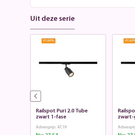
Uit deze serie
41.64
%
41.64
i 2.0
Railspot Puri 2.0 Tube
Railspo
3-fase
zwart 1-fase
zwart-
Adviesprijs:
47,19
Adviespri