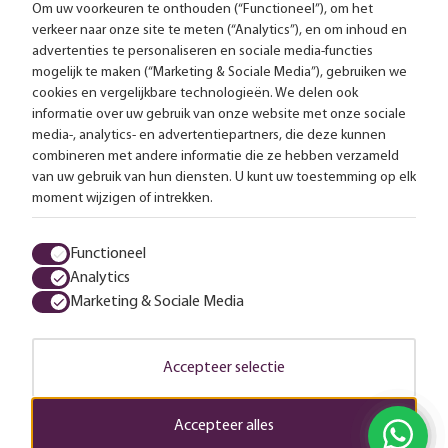
Om uw voorkeuren te onthouden (“Functioneel”), om het
verkeer naar onze site te meten (“Analytics”), en om inhoud en
Gratis bezorging vanaf 99,-
advertenties te personaliseren en sociale media-functies
mogelijk te maken (“Marketing & Sociale Media”), gebruiken we
Advies op maat
cookies en vergelijkbare technologieën. We delen ook
informatie over uw gebruik van onze website met onze sociale
Meer dan 25.000 lampen op voorraad
media-, analytics- en advertentiepartners, die deze kunnen
combineren met andere informatie die ze hebben verzameld
van uw gebruik van hun diensten. U kunt uw toestemming op elk
4.57 uit 2853 reviews
moment wijzigen of intrekken.
Alle prijzen zijn inclusief btw en exclusief eventuele verzendkosten.
Functioneel
Analytics
Algemene voorwaarden
Privacy statement
Cookies
Marketing & Sociale Media
© 2026 LampenTotaal
Accepteer selectie
Accepteer alles