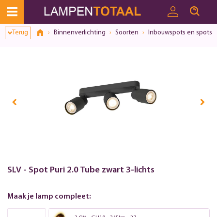
Toestemmingsvenster geopend
Terug
Binnenverlichting
Soorten
Inbouwspots en spots
SLV - Spot Puri 2.0 Tube zwart 3-lichts
Maak je lamp compleet: