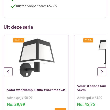
Trusted Shops score: 4.57 / 5
Uit deze serie
32.21
%
29.6
%
Solar staande lamp A
Solar wandlamp Altilia zwart met wit
56cm
Adviesprijs:
58,99
Adviesprijs:
64,99
Nu:
39,99
Nu:
45,75