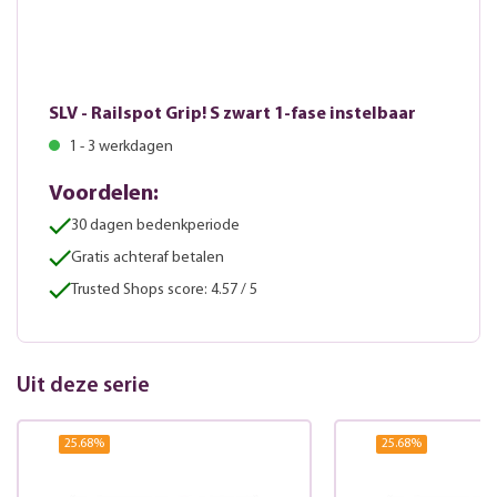
SLV - Railspot Grip! S zwart 1-fase instelbaar
1 - 3 werkdagen
Voordelen:
30 dagen bedenkperiode
Gratis achteraf betalen
Trusted Shops score: 4.57 / 5
Uit deze serie
25.68
%
25.68
%