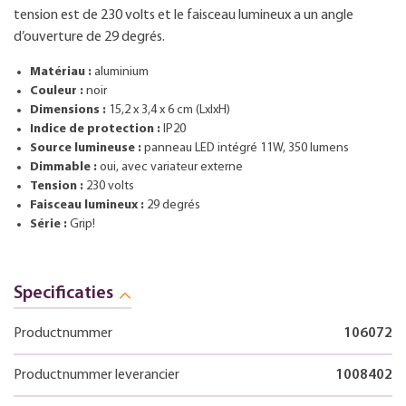
tension est de 230 volts et le faisceau lumineux a un angle
d’ouverture de 29 degrés.
Matériau :
aluminium
Couleur :
noir
Dimensions :
15,2 x 3,4 x 6 cm (LxlxH)
Indice de protection :
IP20
Source lumineuse :
panneau LED intégré 11W, 350 lumens
Dimmable :
oui, avec variateur externe
Tension :
230 volts
Faisceau lumineux :
29 degrés
Série :
Grip!
Specificaties
Productnummer
106072
Productnummer leverancier
1008402