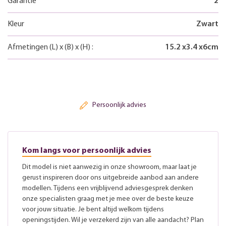
Garantie
2
Kleur
Zwart
Afmetingen
(L)
x
(B)
x
(H)
:
15.2
x
3.4
x
6
cm
Persoonlijk advies
Kom langs voor persoonlijk advies
Dit model is niet aanwezig in onze showroom, maar laat je
gerust inspireren door ons uitgebreide aanbod aan andere
modellen. Tijdens een vrijblijvend adviesgesprek denken
onze specialisten graag met je mee over de beste keuze
voor jouw situatie. Je bent altijd welkom tijdens
openingstijden. Wil je verzekerd zijn van alle aandacht? Plan