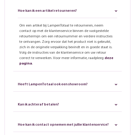
Hoe kan ik een artikel retourneren?
Om een artikel bij LampenTotaal te retourneren, neem
contact op met de klantenservice binnen de vastgestelde
retourtermijn om een retournummer en verdere instructies
te ontvangen. Zorg ervoor dat het product niet is gebruikt,
zich in de originele verpakking bevindt en in goede staat is.
Volg de instructies van de klantenservice om uw retour
correct te verwerken. Voor meer informatie, raadpleeg
deze
pagina
.
Heeft LampenTotaal ook een showroom?
Kan ik achteraf betalen?
Hoe kan ik contact opnemen met jullie klantenservice?