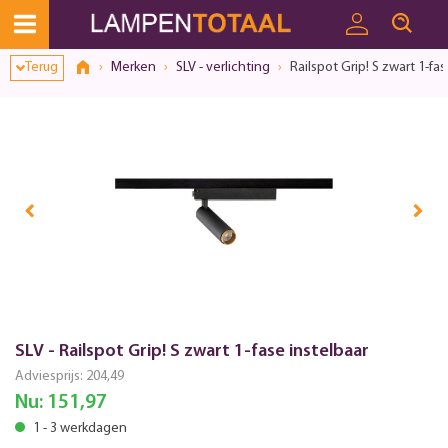
Toestemmingsvenster geopend
Terug
Merken
SLV - verlichting
Railspot Grip! S zwart 1-fas
SLV - Railspot Grip! S zwart 1-fase instelbaar
Adviesprijs:
204,49
Nu:
151,97
1 - 3 werkdagen