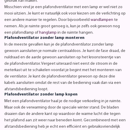
gebruik van maken.
Misschien vind je een plafondventilator met een lamp er wel niet zo
mooi uitzien. Je kunt er natuurlijk ook voor kiezen om de verlichting op
een andere manier te regelen. Door bijvoorbeeld
wandlampen
te
nemen. Als je ruimte groot genoeg is, kun je zelfs ook gewoon nog
een plafondlamp of
hanglamp
in de ruimte hangen.
Plafondventilator zonder lamp monteren
In de meeste gevallen kun je de plafondventilator zonder lamp
gewoon aansluiten je normale centraaldoos. Je kunt de fase draad, de
nuldraad en de aarde gewoon aansluiten op het kroonsteentje van
de plafondventilator. Vergeet uiteraard niet eerst de stroom in de
meterkast uit te schakelen voordat je begint met het monteren van
de ventilator. Je kunt de plafondventilator gewoon op deze drie
kabels aansluiten omdat de rest van de bediening vaak dan via een
afstandsbediening loopt.
Plafondventilator zonder lamp kopen
Met een plafondventilator haal je de nodige verkoeling in je ruimte.
Maar ook de verwarming door de speciale winter stand. De bladen
draaien dan de andere kant op waardoor de warme lucht die tegen
het plafond aan zit weer naar beneden komt. Gecombineerd met een
afstandsbediening heb je echt een efficiënt en gebruiksvriendelijk