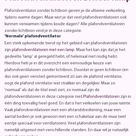
Plafondventilator zonder lichtbron geven je de ultieme verkoeling
tijdens warme dagen. Maar wist je dat veel plafondventilatoren ook
kunnen verwarmen tijdens koude dagen? Alle plafondventilatoren
zonder lichtbron vind je in deze categorie.
'Normale' plafondventilator
Een sterk opkomende trend op het gebied van plafondventilatoren
zijn
plafondventilatoren met een lamp
. Maar het kan zijn dat je het
gedeelte 'lamp' al geregeld hebt, of helemaal niet nodig hebt.
Hierdoor heb je in dit overzicht een eenvoudige keuze van
plafondventilatoren zonder lichtbron. Doordat er geen lichtbron (en
dus ook geen venster) gemonteerd zit aan de plafond ventilator,
oogt de plafond ventilator wat strakker en degelijker. Maar zo
'normaal' als dat de titel eruit ziet, zo normaal zijn de
plafondventilatoren in deze categorie niet.
Plafondventilatoren
zijn in
één ding toevallig heel goed. En dat is het verkoelen van jouw ruimte.
Vaak plafondventilatoren met een afstandsbediening, maar een
aantal bedien je ook gewoon met een schakelaar aan de muur (wel
eentje speciaal voor ventilatoren). Veel plafondventilatoren zijn
namelijk uitgerust met verschillende standen. En daar wil je natuurlijk