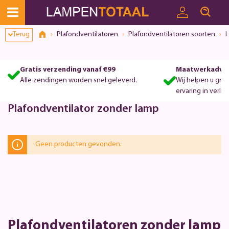
Terug
Plafondventilatoren
Plafondventilatoren soorten
P
Gratis verzending vanaf €99
Maatwerkadvie
Alle zendingen worden snel geleverd.
Wij helpen u gra
ervaring in verlic
Plafondventilator zonder lamp
Geen producten gevonden.
Plafondventilatoren zonder lamp