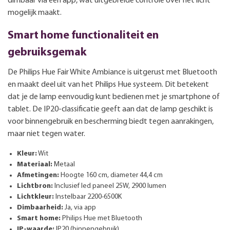
dimbaar via een app, wat uitgebreide controle over het licht
mogelijk maakt.
Smart home functionaliteit en
gebruiksgemak
De Philips Hue Fair White Ambiance is uitgerust met Bluetooth
en maakt deel uit van het Philips Hue systeem. Dit betekent
dat je de lamp eenvoudig kunt bedienen met je smartphone of
tablet. De IP20-classificatie geeft aan dat de lamp geschikt is
voor binnengebruik en bescherming biedt tegen aanrakingen,
maar niet tegen water.
Kleur:
Wit
Materiaal:
Metaal
Afmetingen:
Hoogte 160 cm, diameter 44,4 cm
Lichtbron:
Inclusief led paneel 25W, 2900 lumen
Lichtkleur:
Instelbaar 2200-6500K
Dimbaarheid:
Ja, via app
Smart home:
Philips Hue met Bluetooth
IP-waarde:
IP20 (binnengebruik)