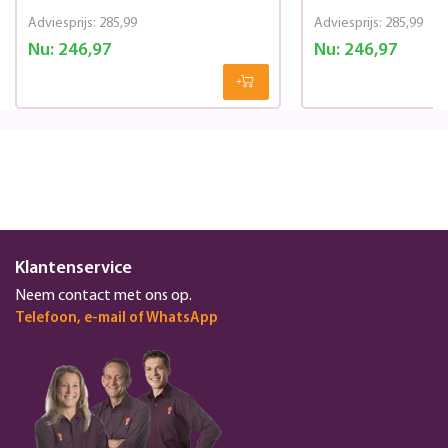
Adviesprijs:
285,99
Adviesprijs:
285,99
Nu:
246,97
Nu:
246,97
Klantenservice
Neem contact met ons op.
Telefoon, e-mail of WhatsApp