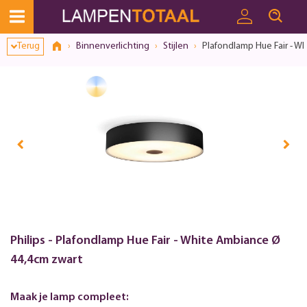
Toestemmingsvenster geopend
Terug
Binnenverlichting
Stijlen
Plafondlamp Hue Fair - W
Philips - Plafondlamp Hue Fair - White Ambiance Ø
44,4cm zwart
Maak je lamp compleet: