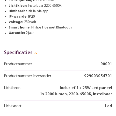
Lichtopbrengst:
2900 lumen
Lichtkleur:
Instelbaar 2200-6500K
Dimbaarheid:
Ja, via app
IP-waarde:
IP20
Voltage:
230 volt
Smart home:
Philips Hue met Bluetooth
Garantie:
2 jaar
Specificaties
Productnummer
90091
Productnummer leverancier
929003054701
Lichtbron
Inclusief 1 x 25W Led paneel
1x 2900 lumen, 2200-6500K, Instelbaar
Lichtsoort
Led