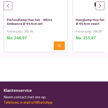
Plafondlamp Hue Fair - White
Hanglamp Hue Fair -
Ambiance Ø 44,4cm wit
Ø 44,4cm zwart
Adviesprijs:
285,99
Adviesprijs:
296,99
Nu:
246,97
Nu:
255,97
Klantenservice
Neem contact met ons op.
Telefoon, e-mail of WhatsApp