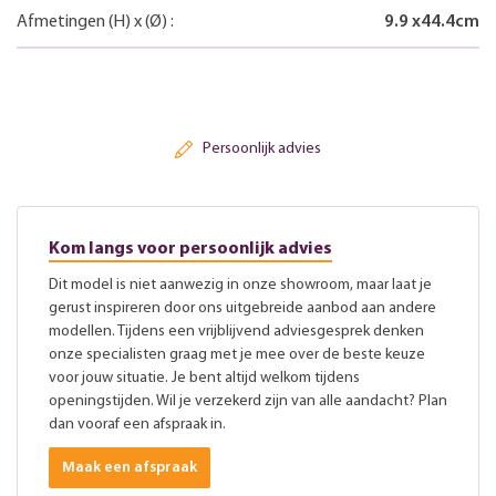
Afmetingen
(H)
x
(Ø)
:
9.9
x
44.4
cm
Persoonlijk advies
Kom langs voor persoonlijk advies
Dit model is niet aanwezig in onze showroom, maar laat je
gerust inspireren door ons uitgebreide aanbod aan andere
modellen. Tijdens een vrijblijvend adviesgesprek denken
onze specialisten graag met je mee over de beste keuze
voor jouw situatie. Je bent altijd welkom tijdens
openingstijden. Wil je verzekerd zijn van alle aandacht? Plan
dan vooraf een afspraak in.
Maak een afspraak