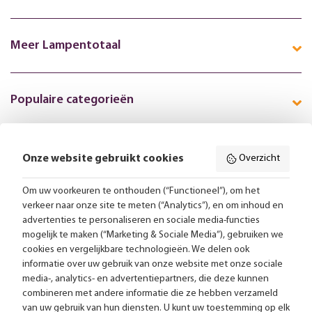
Meer Lampentotaal
Populaire categorieën
Onze website gebruikt cookies
Overzicht
Volg ons online:
Om uw voorkeuren te onthouden (“Functioneel”), om het
verkeer naar onze site te meten (“Analytics”), en om inhoud en
Gratis bezorging vanaf 99,-
advertenties te personaliseren en sociale media-functies
mogelijk te maken (“Marketing & Sociale Media”), gebruiken we
Advies op maat
cookies en vergelijkbare technologieën. We delen ook
informatie over uw gebruik van onze website met onze sociale
Meer dan 25.000 lampen op voorraad
media-, analytics- en advertentiepartners, die deze kunnen
combineren met andere informatie die ze hebben verzameld
van uw gebruik van hun diensten. U kunt uw toestemming op elk