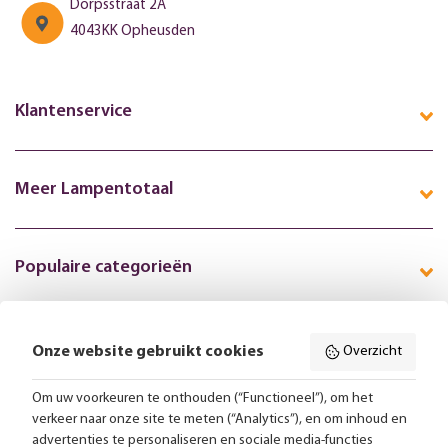
Dorpsstraat 2A
4043KK Opheusden
Klantenservice
Meer Lampentotaal
Populaire categorieën
Onze website gebruikt cookies
Overzicht
Volg ons online:
Om uw voorkeuren te onthouden (“Functioneel”), om het
verkeer naar onze site te meten (“Analytics”), en om inhoud en
Gratis bezorging vanaf 99,-
advertenties te personaliseren en sociale media-functies