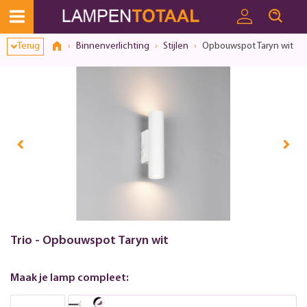
Toestemmingsvenster geopend
Terug
Binnenverlichting
Stijlen
Opbouwspot Taryn wit
Trio - Opbouwspot Taryn wit
Maak je lamp compleet: