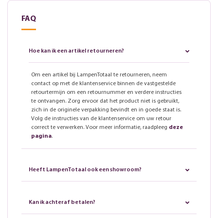
FAQ
Hoe kan ik een artikel retourneren?
Om een artikel bij LampenTotaal te retourneren, neem
contact op met de klantenservice binnen de vastgestelde
retourtermijn om een retournummer en verdere instructies
te ontvangen. Zorg ervoor dat het product niet is gebruikt,
zich in de originele verpakking bevindt en in goede staat is.
Volg de instructies van de klantenservice om uw retour
correct te verwerken. Voor meer informatie, raadpleeg
deze
pagina
.
Heeft LampenTotaal ook een showroom?
Kan ik achteraf betalen?