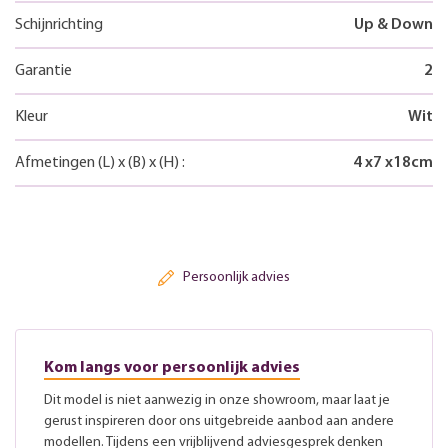
Schijnrichting
Up & Down
Garantie
2
Kleur
Wit
Afmetingen
(L)
x
(B)
x
(H)
:
4
x
7
x
18
cm
Persoonlijk advies
Kom langs voor persoonlijk advies
Dit model is niet aanwezig in onze showroom, maar laat je
gerust inspireren door ons uitgebreide aanbod aan andere
modellen. Tijdens een vrijblijvend adviesgesprek denken