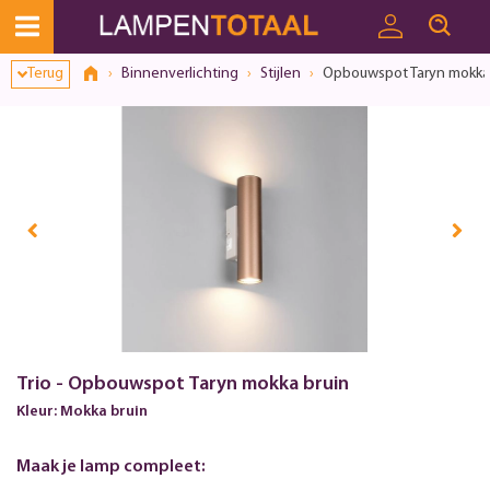
Toestemmingsvenster geopend
Terug
Binnenverlichting
Stijlen
Opbouwspot Taryn mokka 
Trio - Opbouwspot Taryn mokka bruin
Kleur: Mokka bruin
Maak je lamp compleet: