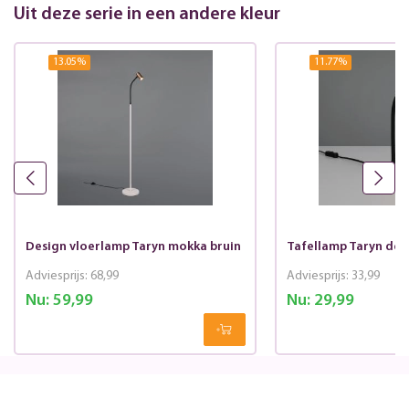
Uit deze serie in een andere kleur
13.05
%
11.77
%
Design vloerlamp Taryn mokka bruin
Tafellamp Taryn des
Adviesprijs:
68,99
Adviesprijs:
33,99
Nu:
59,99
Nu:
29,99