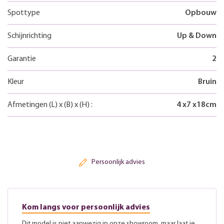
Spottype
Opbouw
Schijnrichting
Up & Down
Garantie
2
Kleur
Bruin
Afmetingen
(L)
x
(B)
x
(H)
:
4
x
7
x
18
cm
Persoonlijk advies
Kom langs voor persoonlijk advies
Dit model is niet aanwezig in onze showroom, maar laat je