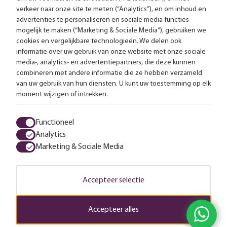
verkeer naar onze site te meten (“Analytics”), en om inhoud en
Gratis bezorging vanaf 99,-
advertenties te personaliseren en sociale media-functies
mogelijk te maken (“Marketing & Sociale Media”), gebruiken we
Advies op maat
cookies en vergelijkbare technologieën. We delen ook
informatie over uw gebruik van onze website met onze sociale
Meer dan 25.000 lampen op voorraad
media-, analytics- en advertentiepartners, die deze kunnen
combineren met andere informatie die ze hebben verzameld
van uw gebruik van hun diensten. U kunt uw toestemming op elk
4.57 uit 2853 reviews
moment wijzigen of intrekken.
Alle prijzen zijn inclusief btw en exclusief eventuele verzendkosten.
Functioneel
Analytics
Algemene voorwaarden
Privacy statement
Cookies
Marketing & Sociale Media
© 2026 LampenTotaal
Accepteer selectie
Accepteer alles