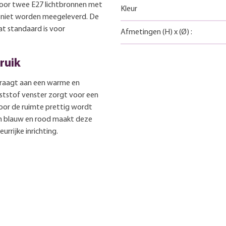
 voor twee E27 lichtbronnen met
Kleur
 niet worden meegeleverd. De
at standaard is voor
Afmetingen
(H)
x
(Ø)
:
ruik
draagt aan een warme en
nststof venster zorgt voor een
door de ruimte prettig wordt
an blauw en rood maakt deze
urrijke inrichting.