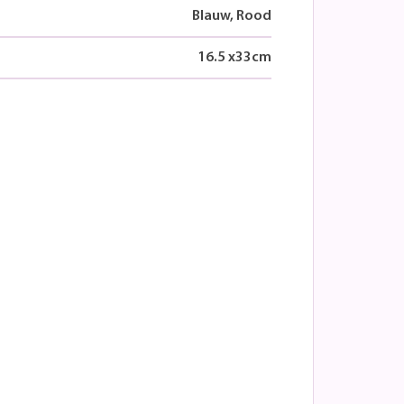
Blauw, Rood
16.5
x
33
cm