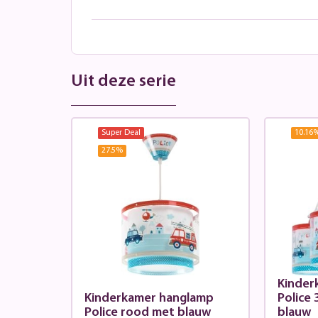
Uit deze serie
Super Deal
10.16
27.5
%
Kinder
Kinderkamer hanglamp
Police 
Police rood met blauw
blauw