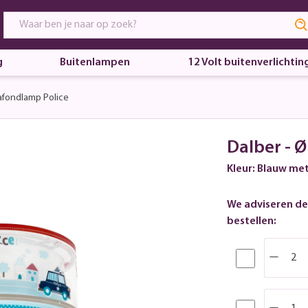
g
Buitenlampen
12 Volt buitenverlichtin
afondlamp Police
Dalber - 
Kleur: Blauw met
We adviseren de
bestellen: