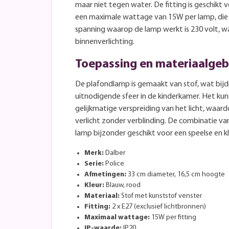
maar niet tegen water. De fitting is geschikt
een maximale wattage van 15W per lamp, die
spanning waarop de lamp werkt is 230 volt, w
binnenverlichting.
Toepassing en materiaalgeb
De plafondlamp is gemaakt van stof, wat bij
uitnodigende sfeer in de kinderkamer. Het ku
gelijkmatige verspreiding van het licht, waar
verlicht zonder verblinding. De combinatie v
lamp bijzonder geschikt voor een speelse en kle
Merk:
Dalber
Serie:
Police
Afmetingen:
33 cm diameter, 16,5 cm hoogte
Kleur:
Blauw, rood
Materiaal:
Stof met kunststof venster
Fitting:
2 x E27 (exclusief lichtbronnen)
Maximaal wattage:
15W per fitting
IP-waarde:
IP20