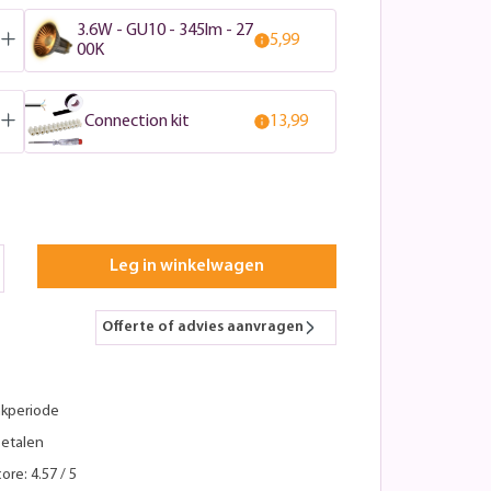
3.6W - GU10 - 345lm - 27
5,99
00K
Connection kit
13,99
Leg in winkelwagen
Offerte of advies aanvragen
kperiode
betalen
ore: 4.57 / 5