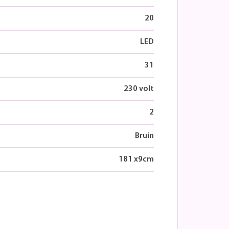
20
LED
31
230 volt
2
Bruin
181
x
9
cm