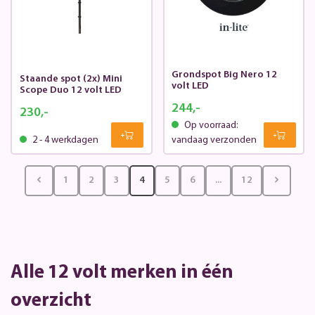
Grondspot Big Nero 12
Staande spot (2x) Mini
volt LED
Scope Duo 12 volt LED
244,-
230,-
Op voorraad:
2 - 4 werkdagen
vandaag verzonden
1
2
3
4
5
6
...
12
Alle 12 volt merken in één
overzicht