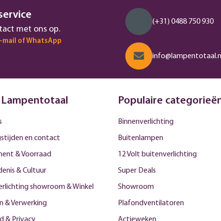
service
(+31) 0488 750 930
act met ons op.
e-mail of WhatsApp
info@lampentotaal.n
 Lampentotaal
Populaire categorieë
s
Binnenverlichting
stijden en contact
Buitenlampen
ment & Voorraad
12 Volt buitenverlichting
enis & Cultuur
Super Deals
erlichting showroom & Winkel
Showroom
n & Verwerking
Plafondventilatoren
id & Privacy
Actieweken