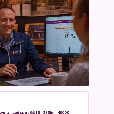
Lyora - Led spot GU10 - 270lm - 4000K -