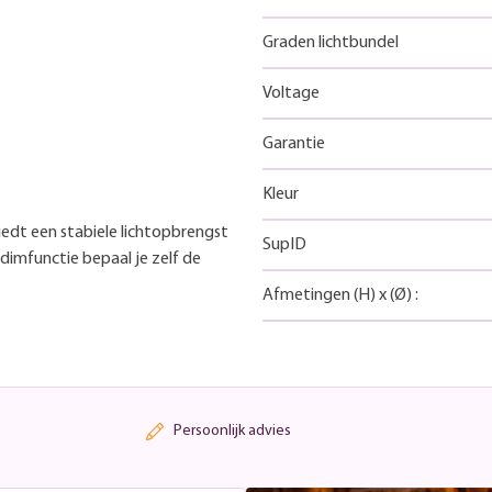
Graden lichtbundel
Voltage
Garantie
Kleur
iedt een stabiele lichtopbrengst
SupID
 dimfunctie bepaal je zelf de
Afmetingen
(H)
x
(Ø)
:
Persoonlijk advies