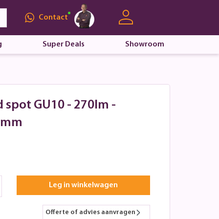
Contact
g
Super Deals
Showroom
d spot GU10 - 270lm -
35mm
Leg in winkelwagen
Offerte of advies aanvragen