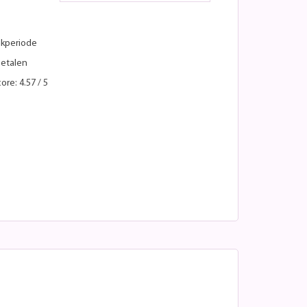
kperiode
betalen
ore: 4.57 / 5