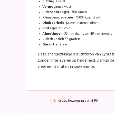
Fitting:
GU10
Vermogen:
3 watt
Lichtopbrengst:
300 lumen
Kleurtemperatuur:
4000K (zacht wit)
Dimbaarheid:
ja, met externe dimmer
Voltage:
230 volt
Afmetingen:
35 mm diameter, 48 mm hoogte
Lichtbundel:
36 graden
Garantie:
2 jaar
Deze energiezuinige led lichtbron van Lyora b
zonder in te leveren op helderheid. Dankzij de
sfeer en intensiteit in jouw ruimte.
Gratis bezorging vanaf 99,-