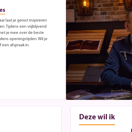
es
r laat je gerust inspireren
. Tijdens een vrijblijvend
met je mee over de beste
jdens openingstijden. Wil je
 een afspraak in.
Deze wil ik