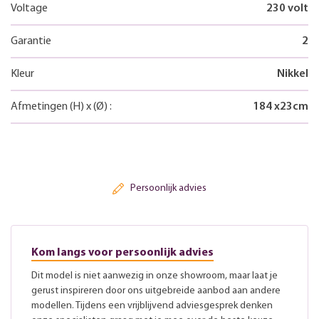
Voltage
230 volt
Garantie
2
Kleur
Nikkel
Afmetingen
(H)
x
(Ø)
:
184
x
23
cm
Persoonlijk advies
Kom langs voor persoonlijk advies
Dit model is niet aanwezig in onze showroom, maar laat je
gerust inspireren door ons uitgebreide aanbod aan andere
modellen. Tijdens een vrijblijvend adviesgesprek denken