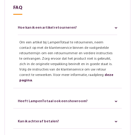
FAQ
Hoe kan ik een artikel retourneren?
Om een artikel bij LampenTotaal te retourneren, neem
contact op met de klantenservice binnen de vastgestelde
retourtermijn om een retournummer en verdere instructies
te ontvangen. Zorg ervoor dat het product niet is gebruikt,
zich in de originele verpakking bevindt en in goede staat is.
Volg de instructies van de klantenservice om uw retour
correct te verwerken. Voor meer informatie, raadpleeg
deze
pagina
.
Heeft LampenTotaal ook een showroom?
Kan ik achteraf betalen?