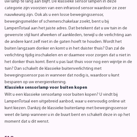
uw lamp te lang aan blijft. De klassieke sensor lampen in deze
categorie zijn voorzien van een infrarood sensor waardoor ze zeer
nauwkeurig zijn. Ook als u een losse bewegingssensor,
bewegingsmelder of schemerschakelaar zoekt, bent u bij
LampenTotaal aan het juiste adres. Dat betekent dat u uw tuin in de
gewenste stijl kunt afwerken of aankleden, terwijl u de verlichting aan
de andere kant zelf niet in de gaten hoeft te houden. Wordt het
buiten langzaam donker en komt u in het duister thuis? Dan zal de
verlichting tijdig inschakelen en er daarmee voor zorgen dat u niet in
het donker thuis komt. Bent u pas laat thuis voor nog een wijntje in de
tuin? Dan schakelt de klassieke buitenverlichting met
bewegingssensor pas in wanneer dat nodig is, waardoor u kunt
besparen op uw energierekening.
Klassieke sensorlamp voor buiten kopen
Wilt u een klassieke sensorlamp voor buiten kopen? U vindt bij
LampenTotaal een uitgebreid aanbod, waar u eenvoudig online uit
kunt kiezen. Dankzij de klassieke buitenlamp met bewegingssensor
weet de lamp wanneer u in de buurt bent en schakelt deze in op het
moment dat u dit wenst.