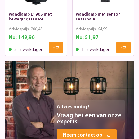
Wandlamp L190S met
Wandlamp met sensor
bewegingssensor
Laterna 4
Adviesprijs:
206,43
Adviesprijs:
64,99
Nu:
149,90
Nu:
51,97
3 - 5 werkdagen
1 - 3 werkdagen
Advies nodig?
Vraag het een van onze
experts.
Neem contact op