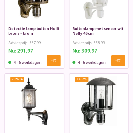
Detectie lamp buiten Holli
Buitenlamp met sensor wit
brons - bruin
Nelly 45cm
Adviesprijs:
337,99
Adviesprijs:
358,99
Nu:
291,97
Nu:
309,97
4 - 6 werkdagen
4 - 6 werkdagen
29.92
%
13.62
%