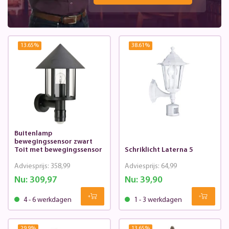
13.65
%
38.61
%
Buitenlamp
bewegingssensor zwart
Toit met bewegingssensor
Schriklicht Laterna 5
Adviesprijs:
358,99
Adviesprijs:
64,99
Nu:
309,97
Nu:
39,90
4 - 6 werkdagen
1 - 3 werkdagen
29.9
%
13.65
%