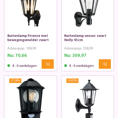
Buitenlamp Firenze met
Buitenlamp sensor zwart
bewegingsmelder zwart
Nelly 45cm
Adviesprijs:
104,99
Adviesprijs:
358,99
Nu:
70,66
Nu:
309,97
4 - 6 werkdagen
4 - 6 werkdagen
27.38
%
20.03
%