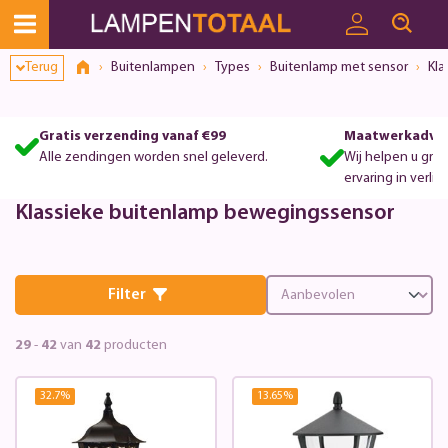
Terug
Buitenlampen
Types
Buitenlamp met sensor
Kla
Gratis verzending vanaf €99
Maatwerkadvie
Alle zendingen worden snel geleverd.
Wij helpen u gra
ervaring in verlic
Klassieke buitenlamp bewegingssensor
Filter
29
-
42
van
42
producten
32.7
%
13.65
%