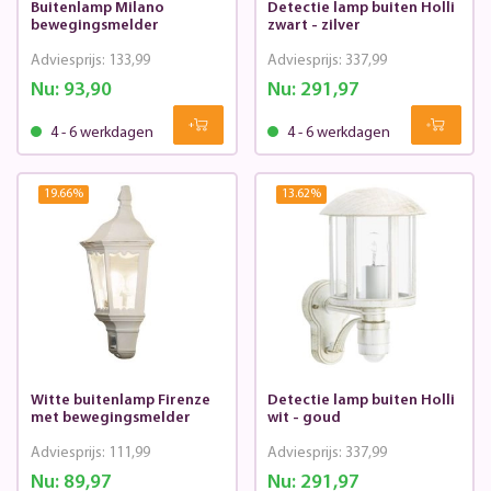
Buitenlamp Milano
Detectie lamp buiten Holli
bewegingsmelder
zwart - zilver
Adviesprijs:
133,99
Adviesprijs:
337,99
Nu:
93,90
Nu:
291,97
4 - 6 werkdagen
4 - 6 werkdagen
19.66
%
13.62
%
Witte buitenlamp Firenze
Detectie lamp buiten Holli
met bewegingsmelder
wit - goud
Adviesprijs:
111,99
Adviesprijs:
337,99
Nu:
89,97
Nu:
291,97