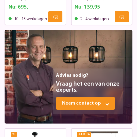
Nu:
695,-
Nu:
139,95
10 - 15 werkdagen
2 - 4 werkdagen
Advies nodig?
Vraag het een van onze
experts.
Neem contact op
%
41.05
%