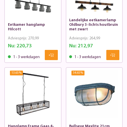
Landelijke eetkamerlamp
Eetkamer hanglamp
Oldbury 3-lichts houtbruin
Hilcott
met zwart
Adviesprijs:
270,99
Adviesprijs:
264,99
Nu:
220,73
Nu:
212,97
1 - 3 werkdagen
1 - 3 werkdagen
13.65
%
34.65
%
Hanglamp Frame Gaas 4-
Bullseye Mexlite 21cm