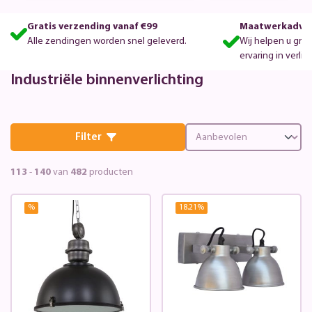
Gratis verzending vanaf €99
Maatwerkadvie
Alle zendingen worden snel geleverd.
Wij helpen u gra
ervaring in verlic
Industriële binnenverlichting
Filter
113
-
140
van
482
producten
%
18.21
%