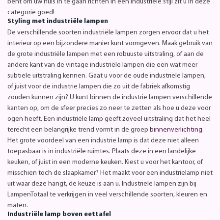
bent om uw huis in te gaan richten in een industriële stijl zit u in deze
categorie goed!
Styling met industriële lampen
De verschillende soorten industriële lampen zorgen ervoor dat u het
interieur op een bijzondere manier kunt vormgeven. Maak gebruik van
de grote industriële lampen met een robuuste uitstraling, of aan de
andere kant van de vintage industriële lampen die een wat meer
subtiele uitstraling kennen. Gaat u voor de oude industriële lampen,
of juist voor de industrie lampen die zo uit de fabriek afkomstig
zouden kunnen zijn? U kunt binnen de industrie lampen verschillende
kanten op, om de sfeer precies zo neer te zetten als hoe u deze voor
ogen heeft. Een industriële lamp geeft zoveel uitstraling dat het heel
terecht een belangrijke trend vormt in de groep
binnenverlichting
.
Het grote voordeel van een industrie lamp is dat deze niet alleen
toepasbaar is in industriële ruimtes. Plaats deze in een landelijke
keuken, of juist in een moderne keuken. Kiest u voor het kantoor, of
misschien toch de slaapkamer? Het maakt voor een industrielamp niet
uit waar deze hangt, de keuze is aan u. Industriële lampen zijn bij
LampenTotaal te verkrijgen in veel verschillende soorten, kleuren en
maten.
Industriële lamp boven eettafel