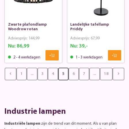
Zwarte plafondlamp
Landelijke tafellamp
Woodrow rotan
Priddy
Adviesprijs:
144,99
Adviesprijs:
67,99
Nu:
86,99
Nu:
39,-
2 - 4 werkdagen
1 - 3 werkdagen
1
...
3
4
5
6
7
...
18
Industrie lampen
Industriële lampen
zijn de trend van dit moment. Als u van plan