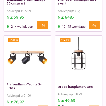
20 cm zwart
zwart
Adviesprijs:
65,99
Adviesprijs:
712,-
Nu:
59,95
Nu:
648,-
2 - 4 werkdagen
10 - 15 werkdagen
14.15
%
44.23
%
Plafondlamp Tronte 3-
Draad hanglamp Gwen
lichts
Adviesprijs:
88,99
Adviesprijs:
91,99
Nu:
49,63
Nu:
78,97