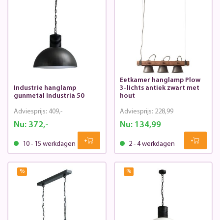
Eetkamer hanglamp Plow
Industrie hanglamp
3-lichts antiek zwart met
gunmetal Industria 50
hout
Adviesprijs:
409,-
Adviesprijs:
228,99
Nu:
372,-
Nu:
134,99
10 - 15 werkdagen
2 - 4 werkdagen
%
%