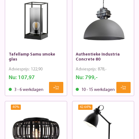
Tafellamp Samu smoke
Authentieke Industria
glas
Concrete 80
Adviesprijs:
122,90
Adviesprijs:
878,-
Nu:
107,97
Nu:
799,-
3 - 6 werkdagen
10 - 15 werkdagen
40
%
42.64
%