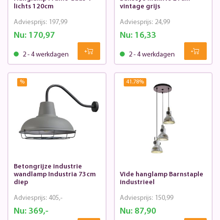
lichts 120cm
vintage grijs
Adviesprijs:
197,99
Adviesprijs:
24,99
Nu:
170,97
Nu:
16,33
2 - 4 werkdagen
2 - 4 werkdagen
%
41.78
%
Betongrijze industrie
wandlamp Industria 73cm
Vide hanglamp Barnstaple
diep
industrieel
Adviesprijs:
405,-
Adviesprijs:
150,99
Nu:
369,-
Nu:
87,90