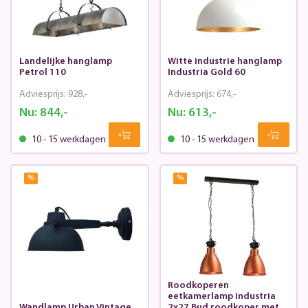
Landelijke hanglamp
Witte industrie hanglamp
Petrol 110
Industria Gold 60
Adviesprijs:
928,-
Adviesprijs:
674,-
Nu:
844,-
Nu:
613,-
10 - 15 werkdagen
10 - 15 werkdagen
%
%
Roodkoperen
eetkamerlamp Industria
Wandlamp Urban Vintage
2x27 Bud roodkoper met