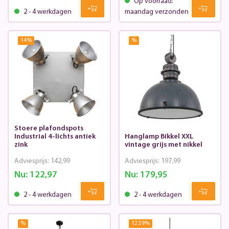
Op voorraad:
2 - 4 werkdagen
maandag verzonden
14
%
%
Stoere plafondspots
Industrial 4-lichts antiek
Hanglamp Bikkel XXL
zink
vintage grijs met nikkel
Adviesprijs:
142,99
Adviesprijs:
197,99
Nu:
122,97
Nu:
179,95
2 - 4 werkdagen
2 - 4 werkdagen
%
12.59
%