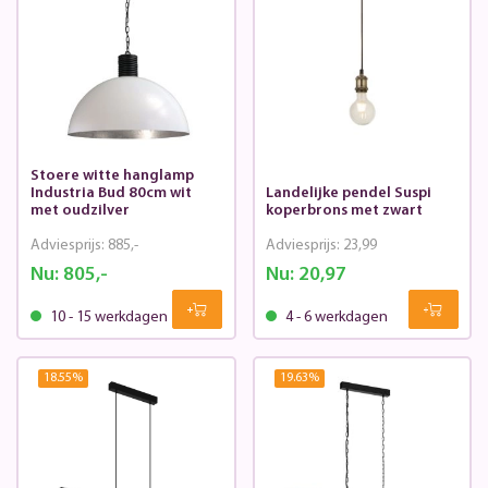
Stoere witte hanglamp
Industria Bud 80cm wit
Landelijke pendel Suspi
met oudzilver
koperbrons met zwart
Adviesprijs:
885,-
Adviesprijs:
23,99
Nu:
805,-
Nu:
20,97
10 - 15 werkdagen
4 - 6 werkdagen
18.55
%
19.63
%