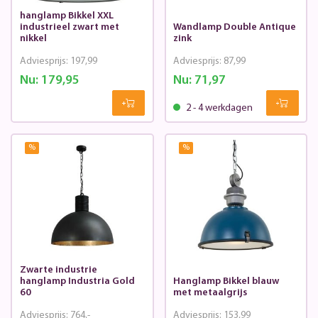
hanglamp Bikkel XXL
industrieel zwart met
Wandlamp Double Antique
nikkel
zink
Adviesprijs:
197,99
Adviesprijs:
87,99
Nu:
179,95
Nu:
71,97
2 - 4 werkdagen
%
%
Zwarte industrie
hanglamp Industria Gold
Hanglamp Bikkel blauw
60
met metaalgrijs
Adviesprijs:
764,-
Adviesprijs:
153,99