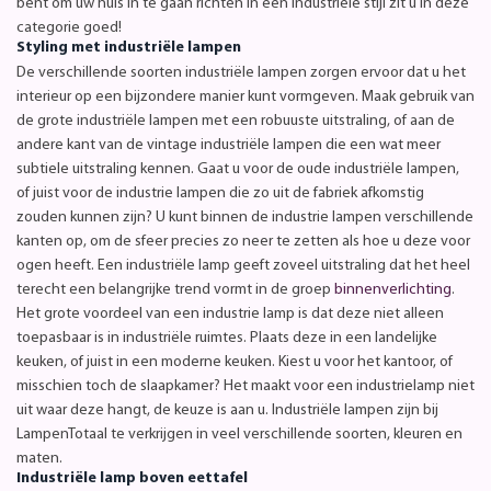
bent om uw huis in te gaan richten in een industriële stijl zit u in deze
categorie goed!
Styling met industriële lampen
De verschillende soorten industriële lampen zorgen ervoor dat u het
interieur op een bijzondere manier kunt vormgeven. Maak gebruik van
de grote industriële lampen met een robuuste uitstraling, of aan de
andere kant van de vintage industriële lampen die een wat meer
subtiele uitstraling kennen. Gaat u voor de oude industriële lampen,
of juist voor de industrie lampen die zo uit de fabriek afkomstig
zouden kunnen zijn? U kunt binnen de industrie lampen verschillende
kanten op, om de sfeer precies zo neer te zetten als hoe u deze voor
ogen heeft. Een industriële lamp geeft zoveel uitstraling dat het heel
terecht een belangrijke trend vormt in de groep
binnenverlichting
.
Het grote voordeel van een industrie lamp is dat deze niet alleen
toepasbaar is in industriële ruimtes. Plaats deze in een landelijke
keuken, of juist in een moderne keuken. Kiest u voor het kantoor, of
misschien toch de slaapkamer? Het maakt voor een industrielamp niet
uit waar deze hangt, de keuze is aan u. Industriële lampen zijn bij
LampenTotaal te verkrijgen in veel verschillende soorten, kleuren en
maten.
Industriële lamp boven eettafel