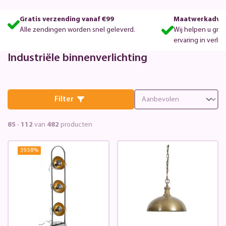
Gratis verzending vanaf €99
Maatwerkadvie
Alle zendingen worden snel geleverd.
Wij helpen u gra
ervaring in verlic
Industriële binnenverlichting
Filter
85
-
112
van
482
producten
39.58
%