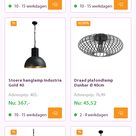
10 - 15 werkdagen
10 - 15 werkdagen
%
40.88
%
Stoere hanglamp Industria
Draad plafondlamp
Gold 40
Dunbar Ø 40cm
Adviesprijs:
403,-
Adviesprijs:
76,99
Nu:
367,-
Nu:
45,52
10 - 15 werkdagen
2 - 4 werkdagen
%
%