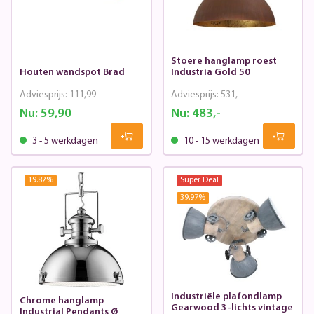
Stoere hanglamp roest
Houten wandspot Brad
Industria Gold 50
Adviesprijs:
111,99
Adviesprijs:
531,-
Nu:
59,90
Nu:
483,-
3 - 5 werkdagen
10 - 15 werkdagen
19.82
%
Super Deal
39.97
%
Industriële plafondlamp
Chrome hanglamp
Gearwood 3-lichts vintage
Industrial Pendants Ø