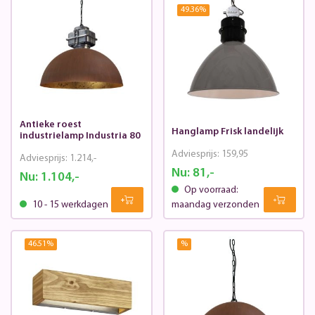
49.36
%
Antieke roest
Hanglamp Frisk landelijk
industrielamp Industria 80
Adviesprijs:
159,95
Adviesprijs:
1.214,-
Nu:
81,-
Nu:
1.104,-
Op voorraad:
10 - 15 werkdagen
maandag verzonden
46.51
%
%