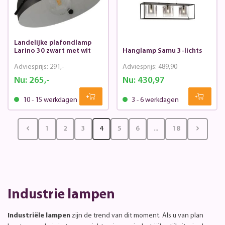
Landelijke plafondlamp
Larino 30 zwart met wit
Hanglamp Samu 3-lichts
Adviesprijs:
291,-
Adviesprijs:
489,90
Nu:
265,-
Nu:
430,97
10 - 15 werkdagen
3 - 6 werkdagen
1
2
3
4
5
6
...
18
Industrie lampen
Industriële lampen
zijn de trend van dit moment. Als u van plan