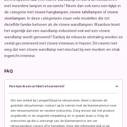
met meerdere lampen in uw ruimte? Neem dan ook eens een kijkje in
de categorie met
stoere hanglampen
,
stoere tafellampen
of
stoere
vloerlampen
. In deze categorieën staan vele modellen die tot
dezelfde familie behoren als de stoere wandlampen. Waardoor komt
het eigenlijk dat een wandlamp industrieel ook wel een stoere
wandlamp wordt genoemd? Dankzij de robuuste uitstraling worden ze
veelal gecomineerd met stoere interieurs in huizen. Dit neemt niet
weg dat een stoere wandlamp niet misstaat bij een modern en strak
ingericht interieur.
FAQ
Hoe kan ik een artikel retourneren?
Om een artikel bij LampenTotaal te retourneren, dient u binnen de
gestelde retourtermijn contact op te nemen met de klantenservice voor
een retournummer en verdere instructies. Zorg ervoor dat het product
ongebruikt, in de originele verpakking en in goede staat is. Volg de
instructies op die u ontvangt van de klantenservice om uw
retourzending correct af te handelen. Voor alle informatie kijk je op