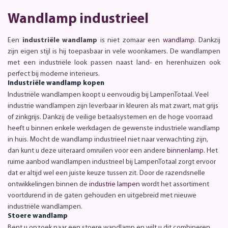
Wandlamp industrieel
Een
industriële wandlamp
is niet zomaar een
wandlamp
. Dankzij
zijn eigen stijl is hij toepasbaar in vele woonkamers. De wandlampen
met een industriële look passen naast land- en herenhuizen ook
perfect bij moderne interieurs.
Industriële wandlamp kopen
Industriële wandlampen koopt u eenvoudig bij LampenTotaal. Veel
industrie wandlampen zijn leverbaar in kleuren als mat zwart, mat grijs
of zinkgrijs. Dankzij de veilige betaalsystemen en de hoge voorraad
heeft u binnen enkele werkdagen de gewenste industriele wandlamp
in huis. Mocht de wandlamp industrieel niet naar verwachting zijn,
dan kunt u deze uiteraard omruilen voor een andere
binnenlamp
. Het
ruime aanbod wandlampen industrieel bij LampenTotaal zorgt ervoor
dat er altijd wel een juiste keuze tussen zit. Door de razendsnelle
ontwikkelingen binnen de
industrie lampen
wordt het assortiment
voortdurend in de gaten gehouden en uitgebreid met nieuwe
industriële wandlampen.
Stoere wandlamp
Bent u opzoek naar een stoere wandlamp en wilt u dit combineren