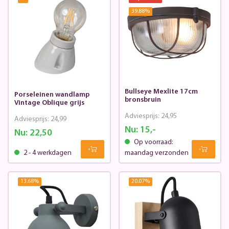
39.88
%
Bullseye Mexlite 17cm
Porseleinen wandlamp
bronsbruin
Vintage Oblique grijs
Adviesprijs:
24,95
Adviesprijs:
24,99
Nu:
15,-
Nu:
22,50
Op voorraad:
2 - 4 werkdagen
maandag verzonden
13.68
%
20.07
%