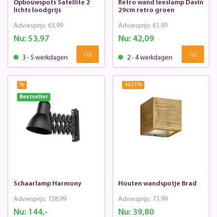
Opbouwspots Satellite 2
Retro wand leeslamp Davin
lichts loodgrijs
29cm retro groen
Adviesprijs:
63,99
Adviesprijs:
61,99
Nu:
53,97
Nu:
42,09
3 - 5 werkdagen
2 - 4 werkdagen
%
46.21
%
Bestseller
Schaarlamp Harmony
Houten wandspotje Brad
Adviesprijs:
158,99
Adviesprijs:
73,99
Nu:
144,-
Nu:
39,80