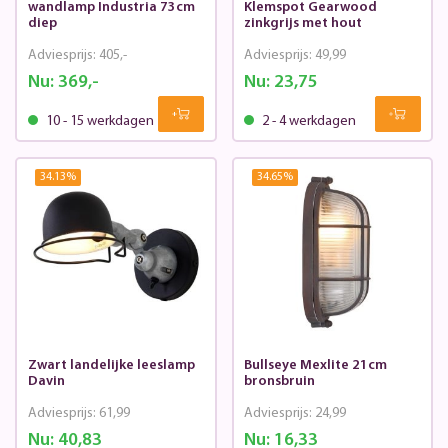
wandlamp Industria 73cm
Klemspot Gearwood
diep
zinkgrijs met hout
Adviesprijs:
405,-
Adviesprijs:
49,99
Nu:
369,-
Nu:
23,75
10 - 15 werkdagen
2 - 4 werkdagen
34.13
%
34.65
%
Zwart landelijke leeslamp
Bullseye Mexlite 21cm
Davin
bronsbruin
Adviesprijs:
61,99
Adviesprijs:
24,99
Nu:
40,83
Nu:
16,33