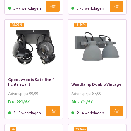
5 - 7 werkdagen
3 - 5 werkdagen
15.02
%
13.66
%
Opbouwspots Satellite 4
lichts zwart
Wandlamp Double Vintage
Adviesprijs:
99,99
Adviesprijs:
87,99
Nu:
84,97
Nu:
75,97
3 - 5 werkdagen
2 - 4 werkdagen
%
20.36
%