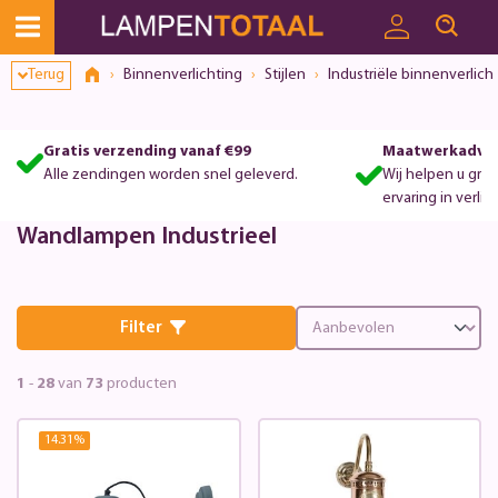
Toestemmingsvenster geopend
Terug
Binnenverlichting
Stijlen
Industriële binnenverlich
Gratis verzending vanaf €99
Maatwerkadvie
Alle zendingen worden snel geleverd.
Wij helpen u gra
ervaring in verlic
Wandlampen Industrieel
Filter
1
-
28
van
73
producten
14.31
%