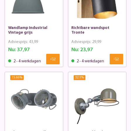
Wandlamp Industrial
Richtbare wandspot
Vintage grijs
Tronte
Adviesprijs:
43,99
Adviesprijs:
29,99
Nu:
37,97
Nu:
23,97
2 - 4 werkdagen
2 - 4 werkdagen
15.66
%
32.1
%