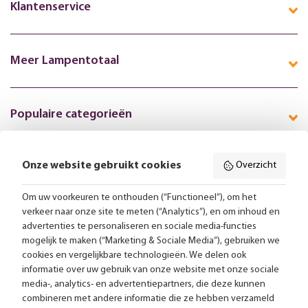
Klantenservice
Meer Lampentotaal
Populaire categorieën
Onze website gebruikt cookies
Overzicht
Volg ons online:
Om uw voorkeuren te onthouden (“Functioneel”), om het
verkeer naar onze site te meten (“Analytics”), en om inhoud en
Gratis bezorging vanaf 99,-
advertenties te personaliseren en sociale media-functies
mogelijk te maken (“Marketing & Sociale Media”), gebruiken we
cookies en vergelijkbare technologieën. We delen ook
Advies op maat
informatie over uw gebruik van onze website met onze sociale
media-, analytics- en advertentiepartners, die deze kunnen
Meer dan 25.000 lampen op voorraad
combineren met andere informatie die ze hebben verzameld