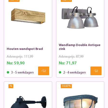
Wandlamp Double Antique
Houten wandspot Brad
zink
Adviesprijs:
111,99
Adviesprijs:
87,99
Nu:
59,90
Nu:
71,97
3 - 5 werkdagen
2 - 4 werkdagen
%
34.65
%