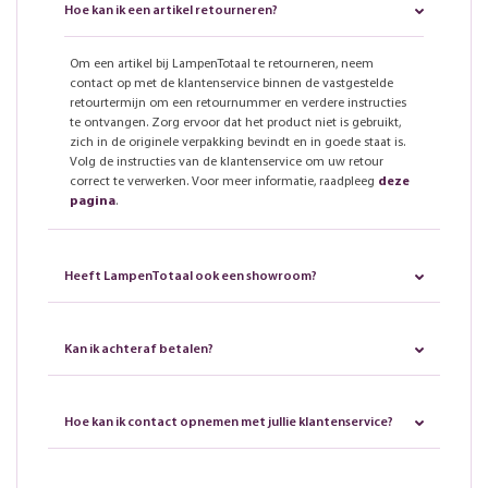
Hoe kan ik een artikel retourneren?
Om een artikel bij LampenTotaal te retourneren, neem
contact op met de klantenservice binnen de vastgestelde
retourtermijn om een retournummer en verdere instructies
te ontvangen. Zorg ervoor dat het product niet is gebruikt,
zich in de originele verpakking bevindt en in goede staat is.
Volg de instructies van de klantenservice om uw retour
correct te verwerken. Voor meer informatie, raadpleeg
deze
pagina
.
Heeft LampenTotaal ook een showroom?
Kan ik achteraf betalen?
Hoe kan ik contact opnemen met jullie klantenservice?