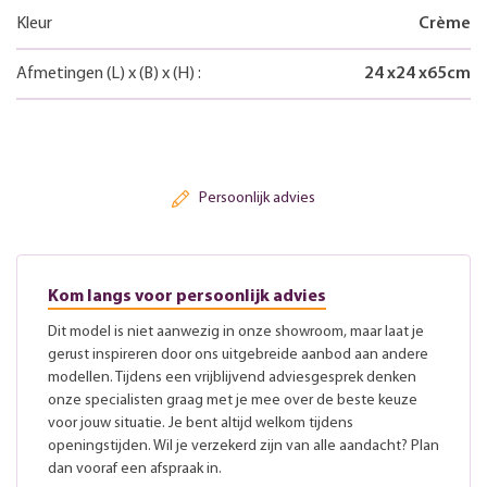
Kleur
Crème
Afmetingen
(L)
x
(B)
x
(H)
:
24
x
24
x
65
cm
Persoonlijk advies
Kom langs voor persoonlijk advies
Dit model is niet aanwezig in onze showroom, maar laat je
gerust inspireren door ons uitgebreide aanbod aan andere
modellen. Tijdens een vrijblijvend adviesgesprek denken
onze specialisten graag met je mee over de beste keuze
voor jouw situatie. Je bent altijd welkom tijdens
openingstijden. Wil je verzekerd zijn van alle aandacht? Plan
dan vooraf een afspraak in.