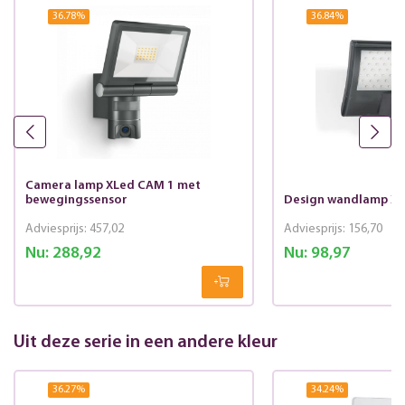
36.78
%
36.84
%
Camera lamp XLed CAM 1 met
bewegingssensor
Design wandlamp Xl
Adviesprijs:
457,02
Adviesprijs:
156,70
Nu:
288,92
Nu:
98,97
Uit deze serie in een andere kleur
36.27
%
34.24
%