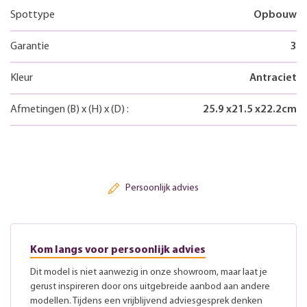
Spottype
Opbouw
Garantie
3
Kleur
Antraciet
Afmetingen
(B)
x
(H)
x
(D)
:
25.9
x
21.5
x
22.2
cm
Persoonlijk advies
Kom langs voor persoonlijk advies
Dit model is niet aanwezig in onze showroom, maar laat je
gerust inspireren door ons uitgebreide aanbod aan andere
modellen. Tijdens een vrijblijvend adviesgesprek denken