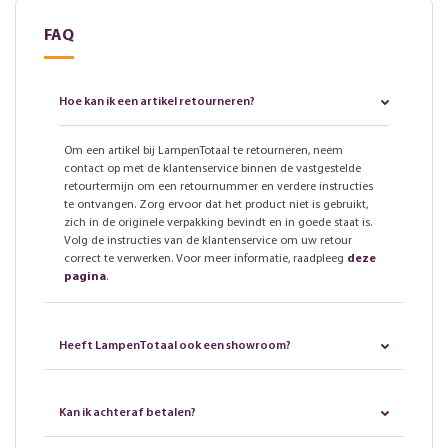
FAQ
Hoe kan ik een artikel retourneren?
Om een artikel bij LampenTotaal te retourneren, neem
contact op met de klantenservice binnen de vastgestelde
retourtermijn om een retournummer en verdere instructies
te ontvangen. Zorg ervoor dat het product niet is gebruikt,
zich in de originele verpakking bevindt en in goede staat is.
Volg de instructies van de klantenservice om uw retour
correct te verwerken. Voor meer informatie, raadpleeg
deze
pagina
.
Heeft LampenTotaal ook een showroom?
Kan ik achteraf betalen?