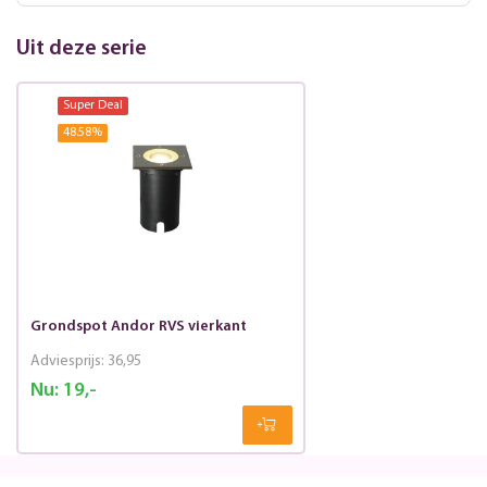
Uit deze serie
Super Deal
48.58
%
Grondspot Andor RVS vierkant
Adviesprijs:
36,95
Nu:
19,-