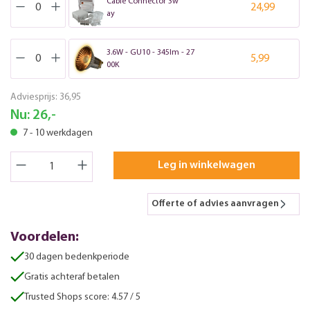
Cable Connector 3w
24,99
ay
3.6W - GU10 - 345lm - 27
5,99
00K
Adviesprijs:
36,95
Nu:
26,-
7 - 10 werkdagen
Leg in winkelwagen
Offerte of advies aanvragen
Voordelen:
30 dagen bedenkperiode
Gratis achteraf betalen
Trusted Shops score: 4.57 / 5