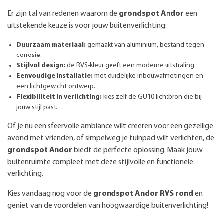
Er zijn tal van redenen waarom de
grondspot Andor
een
uitstekende keuze is voor jouw buitenverlichting:
Duurzaam materiaal:
gemaakt van aluminium, bestand tegen
corrosie.
Stijlvol design:
de RVS-kleur geeft een moderne uitstraling.
Eenvoudige installatie:
met duidelijke inbouwafmetingen en
een lichtgewicht ontwerp.
Flexibiliteit in verlichting:
kies zelf de GU10 lichtbron die bij
jouw stijl past.
Of je nu een sfeervolle ambiance wilt creëren voor een gezellige
avond met vrienden, of simpelweg je tuinpad wilt verlichten, de
grondspot Andor
biedt de perfecte oplossing. Maak jouw
buitenruimte compleet met deze stijlvolle en functionele
verlichting.
Kies vandaag nog voor de
grondspot Andor RVS rond
en
geniet van de voordelen van hoogwaardige buitenverlichting!