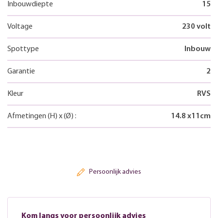
Inbouwdiepte
15
Voltage
230 volt
Spottype
Inbouw
Garantie
2
Kleur
RVS
Afmetingen
(H)
x
(Ø)
:
14.8
x
11
cm
Persoonlijk advies
Kom langs voor persoonlijk advies