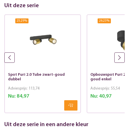
Uit deze serie
25.29
%
26.23
%
Spot Puri 2.0 Tube zwart-goud
Opbouwspot Puri 2.0
dubbel
goud enkel
Adviesprijs:
113,74
Adviesprijs:
55,54
Nu:
84,97
Nu:
40,97
Uit deze serie in een andere kleur