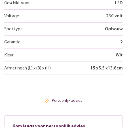
Geschikt voor
LED
Voltage
230 volt
Spottype
Opbouw
Garantie
2
Kleur
Wit
Afmetingen
(L)
x
(B)
x
(H)
:
15
x
5.5
x
13.8
cm
Persoonlijk advies
Kom langs voor persoonlijk advies