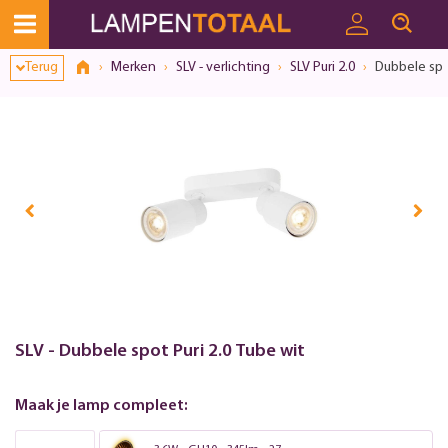
Terug
Merken
SLV - verlichting
SLV Puri 2.0
Dubbele spot
SLV - Dubbele spot Puri 2.0 Tube wit
Maak je lamp compleet: