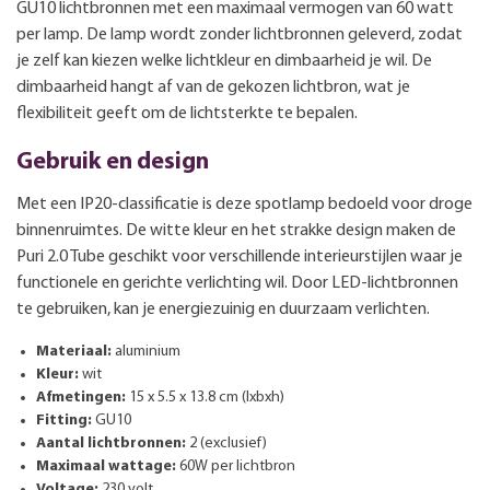
GU10 lichtbronnen met een maximaal vermogen van 60 watt
per lamp. De lamp wordt zonder lichtbronnen geleverd, zodat
je zelf kan kiezen welke lichtkleur en dimbaarheid je wil. De
dimbaarheid hangt af van de gekozen lichtbron, wat je
flexibiliteit geeft om de lichtsterkte te bepalen.
Gebruik en design
Met een IP20-classificatie is deze spotlamp bedoeld voor droge
binnenruimtes. De witte kleur en het strakke design maken de
Puri 2.0 Tube geschikt voor verschillende interieurstijlen waar je
functionele en gerichte verlichting wil. Door LED-lichtbronnen
te gebruiken, kan je energiezuinig en duurzaam verlichten.
Materiaal:
aluminium
Kleur:
wit
Afmetingen:
15 x 5.5 x 13.8 cm (lxbxh)
Fitting:
GU10
Aantal lichtbronnen:
2 (exclusief)
Maximaal wattage:
60W per lichtbron
Voltage:
230 volt