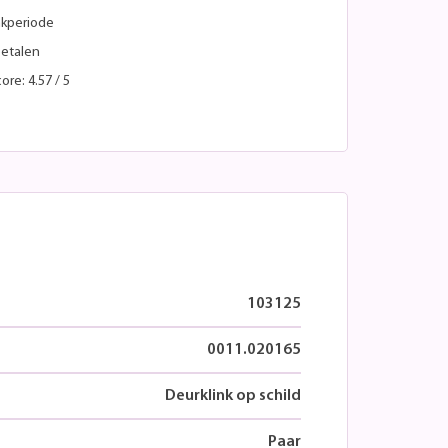
kperiode
betalen
ore: 4.57 / 5
103125
0011.020165
Deurklink op schild
Paar