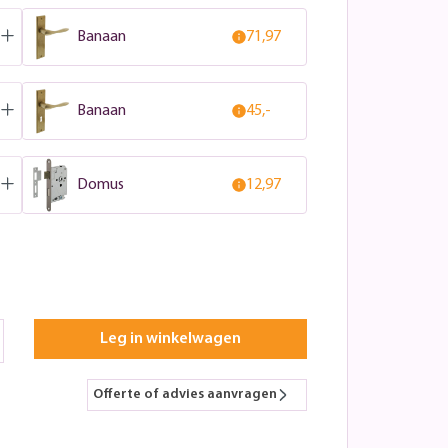
Banaan
71,97
Banaan
45,-
Domus
12,97
Leg in winkelwagen
Offerte of advies aanvragen