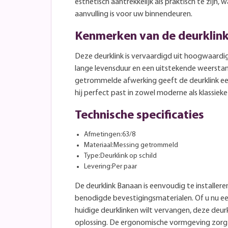
esthetisch aantrekkelijk als praktisch te zijn,
aanvulling is voor uw binnendeuren.
Kenmerken van de deurklin
Deze deurklink is vervaardigd uit hoogwaardi
lange levensduur en een uitstekende weerstan
getrommelde afwerking geeft de deurklink een
hij perfect past in zowel moderne als klassieke 
Technische specificaties
Afmetingen:63/8
Materiaal:Messing getrommeld
Type:Deurklink op schild
Levering:Per paar
De deurklink Banaan is eenvoudig te installer
benodigde bevestigingsmaterialen. Of u nu ee
huidige deurklinken wilt vervangen, deze deur
oplossing. De ergonomische vormgeving zorgt