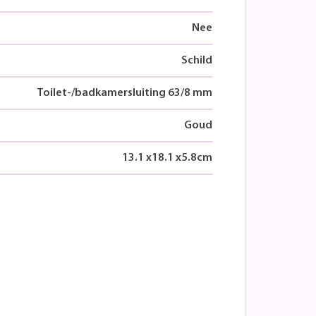
Nee
Schild
Toilet-/badkamersluiting 63/8 mm
Goud
13.1
x
18.1
x
5.8
cm