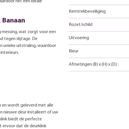
 waardoor het een ideale
Kerntrekbeveiliging
k Banaan
Rozet/schild
g messing, wat zorgt voor een
Uitvoering
d tegen slijtage. De
 unieke uitstraling, waardoor
Kleur
interieurs.
Afmetingen
(B)
x
(H)
x
(D)
:
en en wordt geleverd met alle
n nieuwe deur installeert of uw
klink biedt de perfecte
 ervoor dat de deurklink