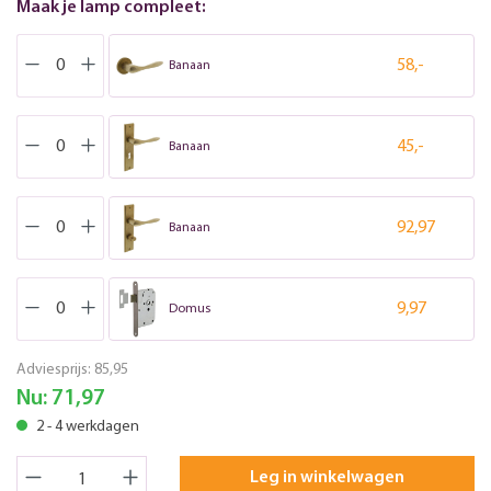
Maak je lamp compleet:
58,-
Banaan
45,-
Banaan
92,97
Banaan
9,97
Domus
Adviesprijs:
85,95
Nu:
71,97
2 - 4 werkdagen
Leg in winkelwagen