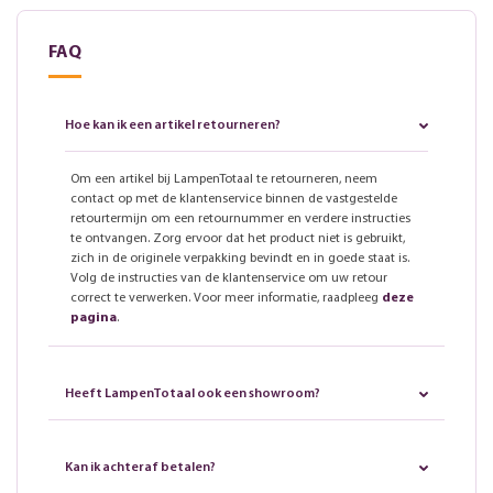
FAQ
Hoe kan ik een artikel retourneren?
Om een artikel bij LampenTotaal te retourneren, neem
contact op met de klantenservice binnen de vastgestelde
retourtermijn om een retournummer en verdere instructies
te ontvangen. Zorg ervoor dat het product niet is gebruikt,
zich in de originele verpakking bevindt en in goede staat is.
Volg de instructies van de klantenservice om uw retour
correct te verwerken. Voor meer informatie, raadpleeg
deze
pagina
.
Heeft LampenTotaal ook een showroom?
Kan ik achteraf betalen?