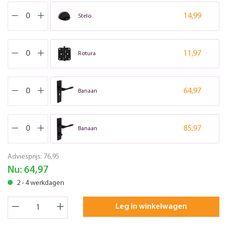
14,99
Stelo
11,97
Rotura
64,97
Banaan
85,97
Banaan
Adviesprijs:
76,95
Nu:
64,97
2 - 4 werkdagen
Leg in winkelwagen