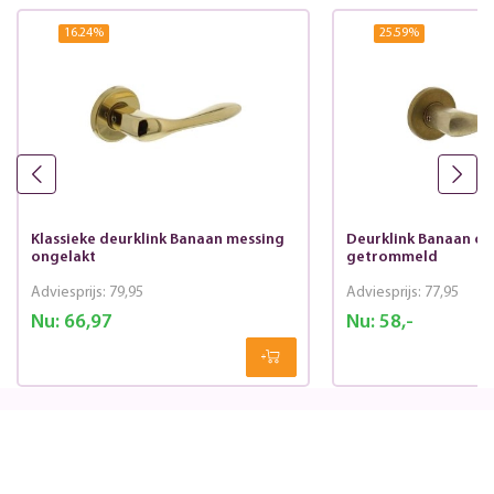
16.24
%
25.59
%
Klassieke deurklink Banaan messing
Deurklink Banaan op
ongelakt
getrommeld
Adviesprijs:
79,95
Adviesprijs:
77,95
Nu:
66,97
Nu:
58,-