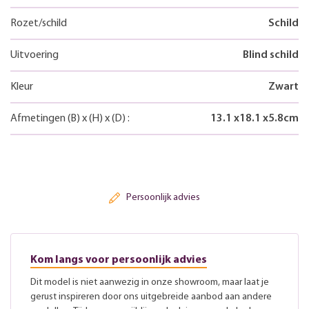
Rozet/schild
Schild
Uitvoering
Blind schild
Kleur
Zwart
Afmetingen
(B)
x
(H)
x
(D)
:
13.1
x
18.1
x
5.8
cm
Persoonlijk advies
Kom langs voor persoonlijk advies
Dit model is niet aanwezig in onze showroom, maar laat je
gerust inspireren door ons uitgebreide aanbod aan andere