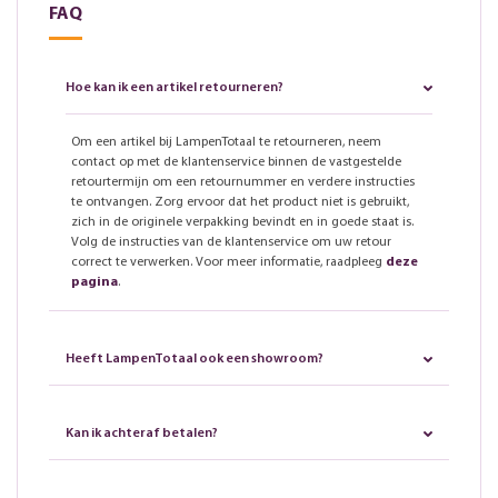
FAQ
Hoe kan ik een artikel retourneren?
Om een artikel bij LampenTotaal te retourneren, neem
contact op met de klantenservice binnen de vastgestelde
retourtermijn om een retournummer en verdere instructies
te ontvangen. Zorg ervoor dat het product niet is gebruikt,
zich in de originele verpakking bevindt en in goede staat is.
Volg de instructies van de klantenservice om uw retour
correct te verwerken. Voor meer informatie, raadpleeg
deze
pagina
.
Heeft LampenTotaal ook een showroom?
Kan ik achteraf betalen?