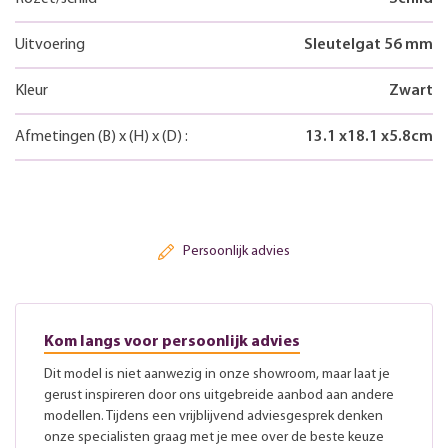
Uitvoering
Sleutelgat 56 mm
Kleur
Zwart
Afmetingen
(B)
x
(H)
x
(D)
:
13.1
x
18.1
x
5.8
cm
Persoonlijk advies
Kom langs voor persoonlijk advies
Dit model is niet aanwezig in onze showroom, maar laat je
gerust inspireren door ons uitgebreide aanbod aan andere
modellen. Tijdens een vrijblijvend adviesgesprek denken
onze specialisten graag met je mee over de beste keuze