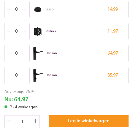
14,99
Stelo
11,97
Rotura
64,97
Banaan
85,97
Banaan
Adviesprijs:
76,95
Nu:
64,97
2 - 4 werkdagen
Leg in winkelwagen