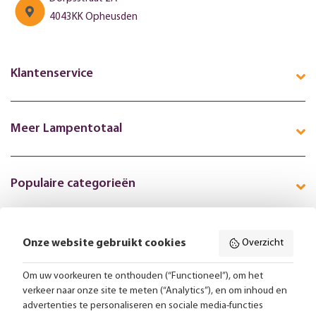
4043KK Opheusden
Klantenservice
Meer Lampentotaal
Populaire categorieën
Onze website gebruikt cookies
Overzicht
Volg ons online:
Om uw voorkeuren te onthouden (“Functioneel”), om het
verkeer naar onze site te meten (“Analytics”), en om inhoud en
Gratis bezorging vanaf 99,-
advertenties te personaliseren en sociale media-functies