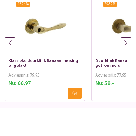
16.24
%
25.59
%
Klassieke deurklink Banaan messing
Deurklink Banaan op
ongelakt
getrommeld
Adviesprijs:
79,95
Adviesprijs:
77,95
Nu:
66,97
Nu:
58,-