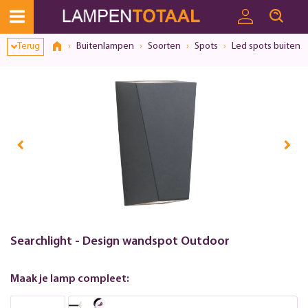
Toestemmingsvenster geopend
Terug
Buitenlampen
Soorten
Spots
Led spots buiten
Searchlight - Design wandspot Outdoor
Maak je lamp compleet: