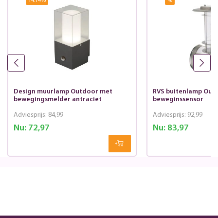
14.14
%
%
Design muurlamp Outdoor met
RVS buitenlamp Out
bewegingsmelder antraciet
beweginssensor
Adviesprijs:
84,99
Adviesprijs:
92,99
Nu:
72,97
Nu:
83,97