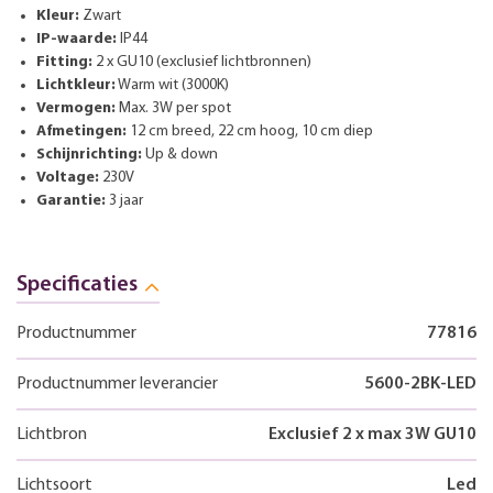
Kleur:
Zwart
IP-waarde:
IP44
Fitting:
2 x GU10 (exclusief lichtbronnen)
Lichtkleur:
Warm wit (3000K)
Vermogen:
Max. 3W per spot
Afmetingen:
12 cm breed, 22 cm hoog, 10 cm diep
Schijnrichting:
Up & down
Voltage:
230V
Garantie:
3 jaar
Specificaties
Productnummer
77816
Productnummer leverancier
5600-2BK-LED
Lichtbron
Exclusief 2 x max 3W GU10
Lichtsoort
Led