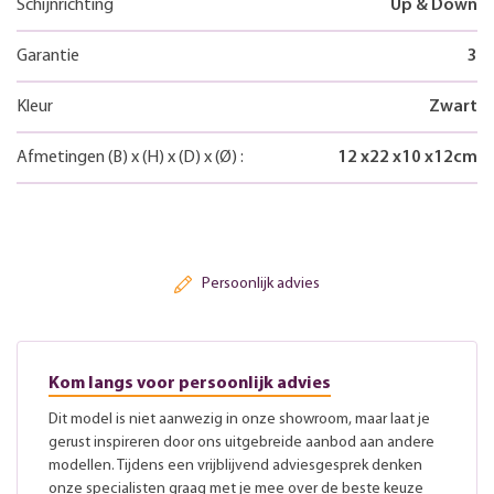
Schijnrichting
Up & Down
Garantie
3
Kleur
Zwart
Afmetingen
(B)
x
(H)
x
(D)
x
(Ø)
:
12
x
22
x
10
x
12
cm
Persoonlijk advies
Kom langs voor persoonlijk advies
Dit model is niet aanwezig in onze showroom, maar laat je
gerust inspireren door ons uitgebreide aanbod aan andere
modellen. Tijdens een vrijblijvend adviesgesprek denken
onze specialisten graag met je mee over de beste keuze