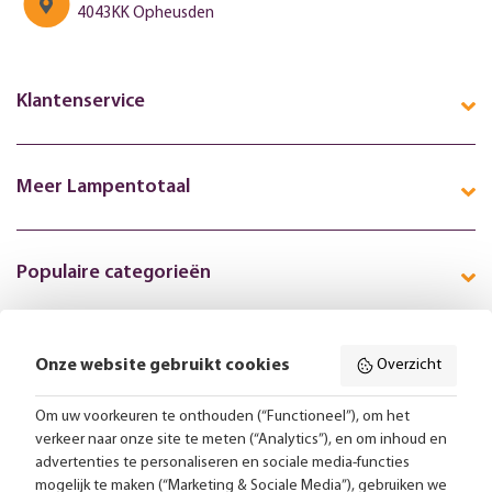
4043KK Opheusden
Klantenservice
Meer Lampentotaal
Populaire categorieën
Onze website gebruikt cookies
Overzicht
Volg ons online:
Om uw voorkeuren te onthouden (“Functioneel”), om het
verkeer naar onze site te meten (“Analytics”), en om inhoud en
Gratis bezorging vanaf 99,-
advertenties te personaliseren en sociale media-functies
mogelijk te maken (“Marketing & Sociale Media”), gebruiken we