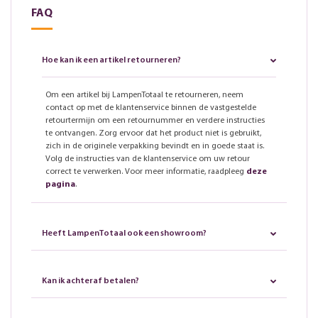
FAQ
Hoe kan ik een artikel retourneren?
Om een artikel bij LampenTotaal te retourneren, neem
contact op met de klantenservice binnen de vastgestelde
retourtermijn om een retournummer en verdere instructies
te ontvangen. Zorg ervoor dat het product niet is gebruikt,
zich in de originele verpakking bevindt en in goede staat is.
Volg de instructies van de klantenservice om uw retour
correct te verwerken. Voor meer informatie, raadpleeg
deze
pagina
.
Heeft LampenTotaal ook een showroom?
Kan ik achteraf betalen?