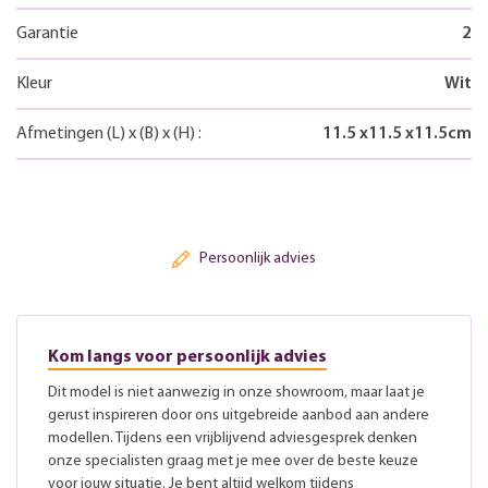
Garantie
2
Kleur
Wit
Afmetingen
(L)
x
(B)
x
(H)
:
11.5
x
11.5
x
11.5
cm
Persoonlijk advies
Kom langs voor persoonlijk advies
Dit model is niet aanwezig in onze showroom, maar laat je
gerust inspireren door ons uitgebreide aanbod aan andere
modellen. Tijdens een vrijblijvend adviesgesprek denken
onze specialisten graag met je mee over de beste keuze
voor jouw situatie. Je bent altijd welkom tijdens