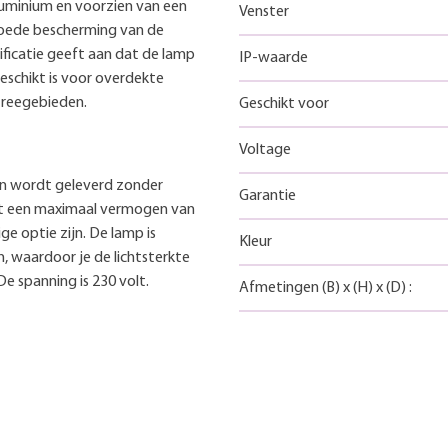
luminium en voorzien van een
Venster
goede bescherming van de
ificatie geeft aan dat de lamp
IP-waarde
schikt is voor overdekte
ntreegebieden.
Geschikt voor
Voltage
en wordt geleverd zonder
Garantie
 met een maximaal vermogen van
e optie zijn. De lamp is
Kleur
n, waardoor je de lichtsterkte
 spanning is 230 volt.
Afmetingen
(B)
x
(H)
x
(D)
: