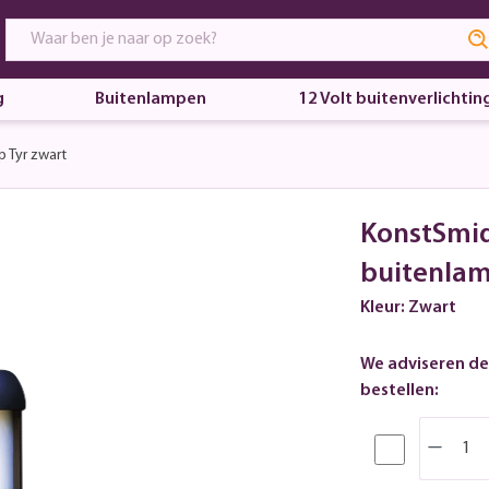
g
Buitenlampen
12 Volt buitenverlichtin
 Tyr zwart
KonstSmid
buitenlam
Kleur: Zwart
We adviseren de
bestellen: