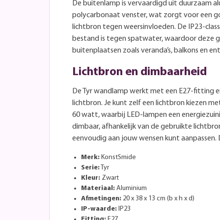
De buitenlamp is vervaardigd uit duurzaam a
polycarbonaat venster, wat zorgt voor een 
lichtbron tegen weersinvloeden. De IP23-class
bestand is tegen spatwater, waardoor deze ge
buitenplaatsen zoals veranda’s, balkons en e
Lichtbron en dimbaarheid
De Tyr wandlamp werkt met een E27-fitting 
lichtbron. Je kunt zelf een lichtbron kiezen
60 watt, waarbij LED-lampen een energiezuinig
dimbaar, afhankelijk van de gebruikte lichtbro
eenvoudig aan jouw wensen kunt aanpassen. De
Merk:
KonstSmide
Serie:
Tyr
Kleur:
Zwart
Materiaal:
Aluminium
Afmetingen:
20 x 38 x 13 cm (b x h x d)
IP-waarde:
IP23
Fitting:
E27