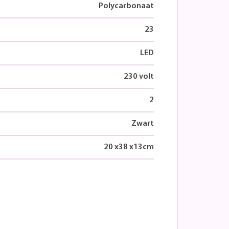
Polycarbonaat
23
LED
230 volt
2
Zwart
20
x
38
x
13
cm