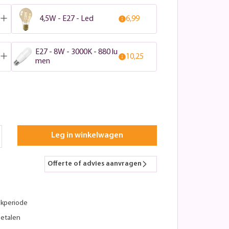
4,5W - E27 - Led
6,99
E27 - 8W - 3000K - 880 lu
10,25
men
Leg in winkelwagen
Offerte of advies aanvragen
kperiode
betalen