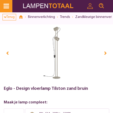
Toestemmingsvenster geopend
Terug
Binnenverlichting
Trends
Zandkleurige binnenverl
Eglo - Design vloerlamp Tilston zand bruin
Maak je lamp compleet: