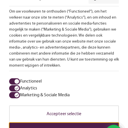
Om uw voorkeuren te onthouden (“Functioneel”), om het
verkeer naar onze site te meten (“Analytics”), en om inhoud en
Gratis bezorging vanaf 99,-
advertenties te personaliseren en sociale media-functies
mogelijk te maken (“Marketing & Sociale Media”), gebruiken we
Advies op maat
cookies en vergelijkbare technologieën. We delen ook
informatie over uw gebruik van onze website met onze sociale
Meer dan 25.000 lampen op voorraad
media-, analytics- en advertentiepartners, die deze kunnen
combineren met andere informatie die ze hebben verzameld
van uw gebruik van hun diensten. U kunt uw toestemming op elk
4.57 uit 2853 reviews
moment wijzigen of intrekken.
Alle prijzen zijn inclusief btw en exclusief eventuele verzendkosten.
Functioneel
Analytics
Algemene voorwaarden
Privacy statement
Cookies
Marketing & Sociale Media
© 2026 LampenTotaal
Accepteer selectie