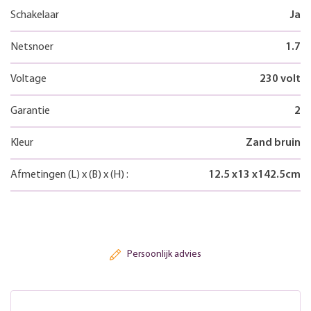
Schakelaar
Ja
Netsnoer
1.7
Voltage
230 volt
Garantie
2
Kleur
Zand bruin
Afmetingen
(L)
x
(B)
x
(H)
:
12.5
x
13
x
142.5
cm
Persoonlijk advies