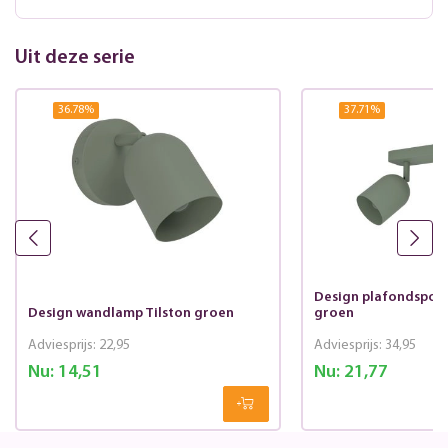
Uit deze serie
36.78
%
37.71
%
Design plafondspot T
Design wandlamp Tilston groen
groen
Adviesprijs:
22,95
Adviesprijs:
34,95
Nu:
14,51
Nu:
21,77