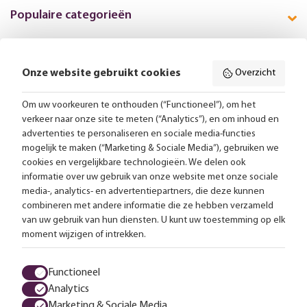
Populaire categorieën
Onze website gebruikt cookies
Overzicht
Volg ons online:
Om uw voorkeuren te onthouden (“Functioneel”), om het
verkeer naar onze site te meten (“Analytics”), en om inhoud en
Gratis bezorging vanaf 99,-
advertenties te personaliseren en sociale media-functies
mogelijk te maken (“Marketing & Sociale Media”), gebruiken we
Advies op maat
cookies en vergelijkbare technologieën. We delen ook
informatie over uw gebruik van onze website met onze sociale
Meer dan 25.000 lampen op voorraad
media-, analytics- en advertentiepartners, die deze kunnen
combineren met andere informatie die ze hebben verzameld
van uw gebruik van hun diensten. U kunt uw toestemming op elk
4.57 uit 2853 reviews
moment wijzigen of intrekken.
Alle prijzen zijn inclusief btw en exclusief eventuele verzendkosten.
Functioneel
Analytics
Algemene voorwaarden
Privacy statement
Cookies
Marketing & Sociale Media