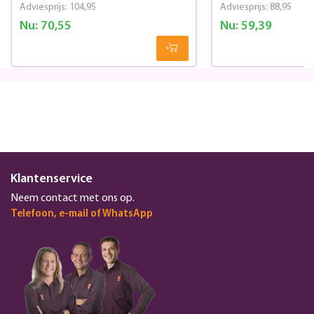
Adviesprijs:
104,95
Adviesprijs:
88,95
Nu:
70,55
Nu:
59,39
Klantenservice
Neem contact met ons op.
Telefoon, e-mail of WhatsApp