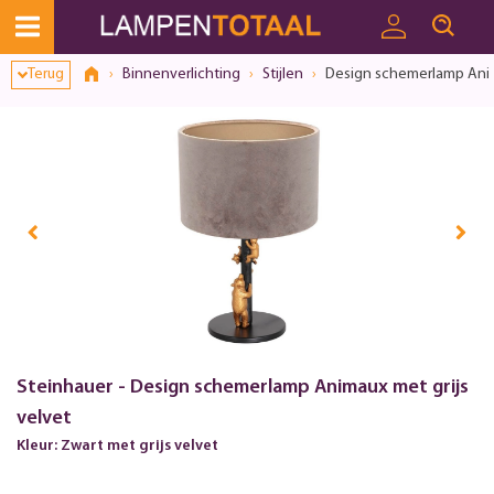
Toestemmingsvenster geopend
Terug
Binnenverlichting
Stijlen
Design schemerlamp Anim
Steinhauer - Design schemerlamp Animaux met grijs
velvet
Kleur: Zwart met grijs velvet