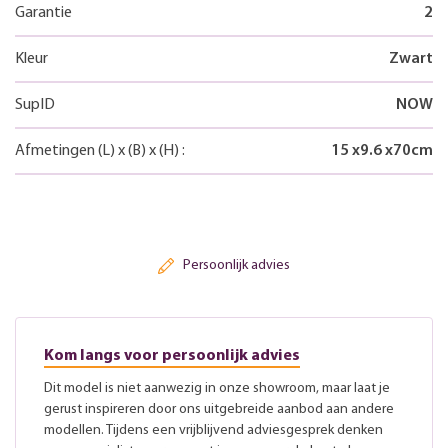
Garantie
2
Kleur
Zwart
SupID
NOW
Afmetingen
(L)
x
(B)
x
(H)
:
15
x
9.6
x
70
cm
Persoonlijk advies
Kom langs voor persoonlijk advies
Dit model is niet aanwezig in onze showroom, maar laat je
gerust inspireren door ons uitgebreide aanbod aan andere
modellen. Tijdens een vrijblijvend adviesgesprek denken