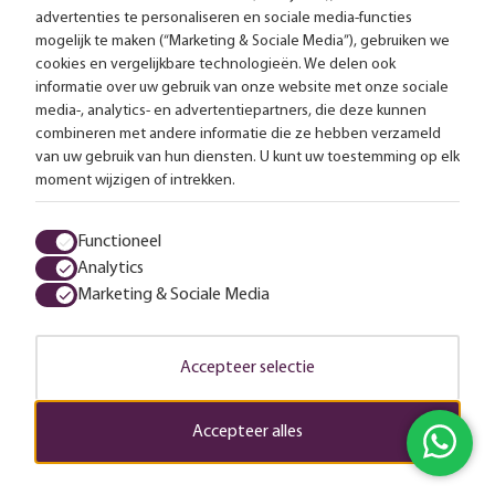
Gratis bezorging vanaf 99,-
advertenties te personaliseren en sociale media-functies
mogelijk te maken (“Marketing & Sociale Media”), gebruiken we
Advies op maat
cookies en vergelijkbare technologieën. We delen ook
informatie over uw gebruik van onze website met onze sociale
Meer dan 25.000 lampen op voorraad
media-, analytics- en advertentiepartners, die deze kunnen
combineren met andere informatie die ze hebben verzameld
van uw gebruik van hun diensten. U kunt uw toestemming op elk
4.57 uit 2853 reviews
moment wijzigen of intrekken.
Alle prijzen zijn inclusief btw en exclusief eventuele verzendkosten.
Functioneel
Analytics
Algemene voorwaarden
Privacy statement
Cookies
Marketing & Sociale Media
© 2026 LampenTotaal
Accepteer selectie
Accepteer alles