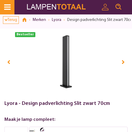
Toestemmingsvenster geopend
Terug
Merken
Lyora
Design padverlichting Slit zwart 70c
Bestseller
Lyora - Design padverlichting Slit zwart 70cm
Maak je lamp compleet: