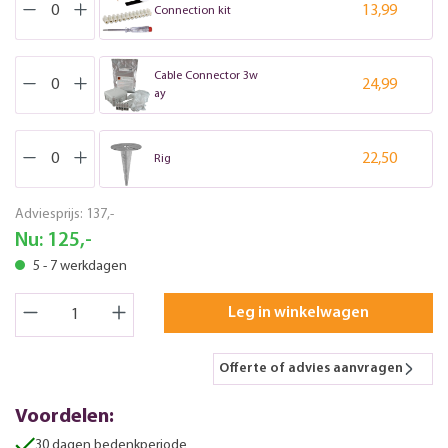
13,99
Connection kit
Cable Connector 3w
24,99
ay
22,50
Rig
Adviesprijs:
137,-
Nu:
125,-
5 - 7 werkdagen
Leg in winkelwagen
Offerte of advies aanvragen
Voordelen:
30 dagen bedenkperiode