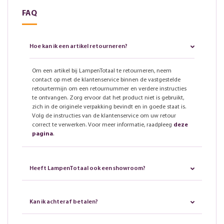
FAQ
Hoe kan ik een artikel retourneren?
Om een artikel bij LampenTotaal te retourneren, neem
contact op met de klantenservice binnen de vastgestelde
retourtermijn om een retournummer en verdere instructies
te ontvangen. Zorg ervoor dat het product niet is gebruikt,
zich in de originele verpakking bevindt en in goede staat is.
Volg de instructies van de klantenservice om uw retour
correct te verwerken. Voor meer informatie, raadpleeg
deze
pagina
.
Heeft LampenTotaal ook een showroom?
Kan ik achteraf betalen?