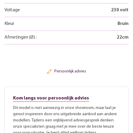
Voltage
230 volt
Kleur
Bruin
Afmetingen
(Ø)
:
22
cm
Persoonlijk advies
Kom langs voor persoonlijk advies
Dit model is niet aanwezig in onze showroom, maar laat je
gerust inspireren door ons uitgebreide aanbod aan andere
modellen. Tijdens een vrijblijvend adviesgesprek denken
onze specialisten graag met je mee over de beste keuze
voor jouw situatie. Je bent altijd welkom tijdens