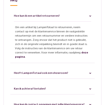
FAQ
Hoe kan ik een artikel retourneren?
Om een artikel bij LampenTotaal te retourneren, neem
contact op met de klantenservice binnen de vastgestelde
retourtermijn om een retournummer en verdere instructies
te ontvangen. Zorg ervoor dat het product niet is gebruikt,
zich in de originele verpakking bevindt en in goede staat is.
Volg de instructies van de klantenservice om uw retour
correct te verwerken. Voor meer informatie, raadpleeg
deze
pagina
.
Heeft LampenTotaal ook een showroom?
Kan ik achteraf betalen?
Hoe kan ik contact opnemen met jullie klantenservice?