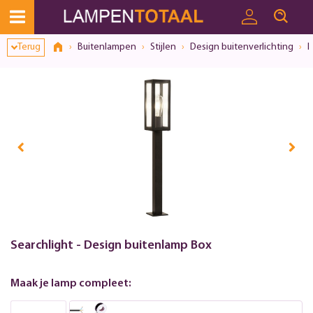
Terug
Buitenlampen
Stijlen
Design buitenverlichting
I
Searchlight - Design buitenlamp Box
Maak je lamp compleet: