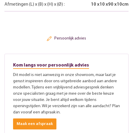
Afmetingen
(L)
x
(B)
x
(H)
x
(Ø)
:
10
x
10
x
90
x
10
cm
Persoonlijk advies
Kom langs voor persoonlijk advies
Dit model is niet aanwezig in onze showroom, maar laat je
gerust inspireren door ons uitgebreide aanbod aan andere
modellen. Tijdens een vrijblijvend adviesgesprek denken
onze specialisten graag met je mee over de beste keuze
voor jouw situatie. Je bent altijd welkom tijdens
openingstijden. Wil je verzekerd zijn van alle aandacht? Plan
dan vooraf een afspraak in.
Maak een afspraak